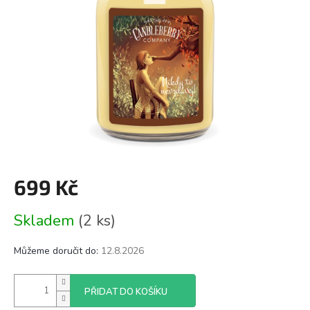
699 Kč
Měrná
Skladem
(2 ks)
cena:
Můžeme doručit do:
12.8.2026
PŘIDAT DO KOŠÍKU