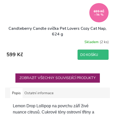
699 KČ
–14 %
Candleberry Candle svíčka Pet Lovers Cozy Cat Nap,
624 g
Skladem
(2 ks)
599 Kč
DO KOŠÍKU
ZOBRAZIT VŠECHNY SOUVISEJÍCÍ PRODUKTY
Popis
Ostatní informace
Lemon Drop Lollipop na povrchu září živé
nuance citrusů. Cukrové tóny ostrovní třtiny a