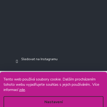
Sledovat na Instagramu
Tento web používá soubory cookie. Dalším procházením
tohoto webu vyjadřujete souhlas s jejich používáním.. Více
Copyright 2026
Jasminkashop.cz
. Všechna práva vyhrazena.
informací
zde
.
Grafický návrh vytvořil a na Shoptet implementoval
Tomáš Hlad
&
Shoptetak.cz
.
Nastavení