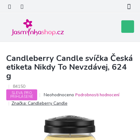
Přejít
na
obsah
Nákupní
košík
Candleberry Candle svíčka Česká
etiketa Nikdy To Nevzdávej, 624
g
84150
SLEVA PRO
Průměrné
Neohodnoceno
Podrobnosti hodnocení
PŘIHLÁŠENÉ
hodnocení
Značka:
Candleberry Candle
produktu
je
0,0
z
5
hvězdiček.