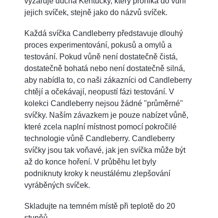
vyzařuje ducha Kentucky, který proniká do vůní
jejich svíček, stejně jako do názvů svíček.
Každá svíčka Candleberry představuje dlouhý
proces experimentování, pokusů a omylů a
testování. Pokud vůně není dostatečně čistá,
dostatečně bohatá nebo není dostatečně silná,
aby nabídla to, co naši zákazníci od Candleberry
chtějí a očekávají, neopustí fázi testování. V
kolekci Candleberry nejsou žádné "průměrné"
svíčky. Naším závazkem je pouze nabízet vůně,
které zcela naplní místnost pomocí pokročilé
technologie vůně Candleberry. Candleberry
svíčky jsou tak voňavé, jak jen svíčka může být
až do konce hoření. V průběhu let byly
podniknuty kroky k neustálému zlepšování
vyráběných svíček.
Skladujte na temném místě při teplotě do 20
stupňů