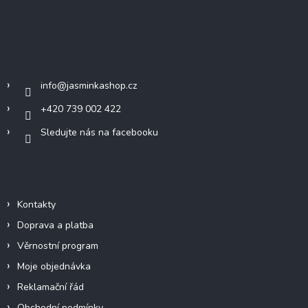
Z
á
p
a
Kontakt
t
í
info
@
jasminkashop.cz
+420 739 002 422
Sledujte nás na facebooku
Informace pro vás
Kontakty
Doprava a platba
Věrnostní program
Moje objednávka
Reklamační řád
Obchodní podmínky