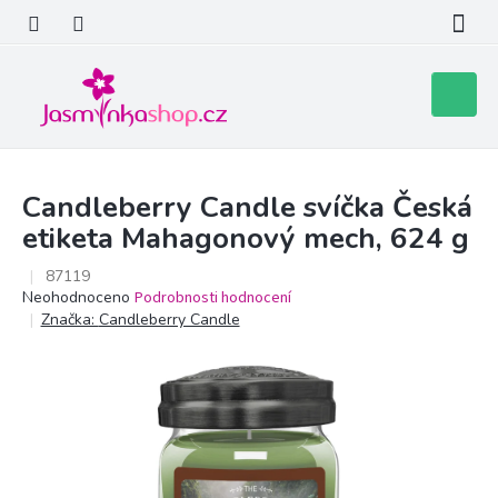
Přejít
na
obsah
Nákupní
košík
Candleberry Candle svíčka Česká
etiketa Mahagonový mech, 624 g
87119
Průměrné
Neohodnoceno
Podrobnosti hodnocení
hodnocení
Značka:
Candleberry Candle
produktu
je
0,0
z
5
hvězdiček.