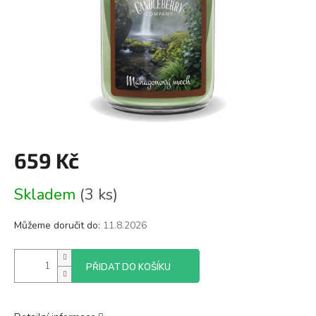
659 Kč
Měrná
Skladem
(3 ks)
cena:
Můžeme doručit do:
11.8.2026
PŘIDAT DO KOŠÍKU