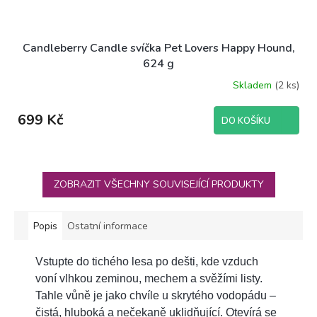
Candleberry Candle svíčka Pet Lovers Happy Hound,
624 g
Skladem
(2 ks)
699 Kč
DO KOŠÍKU
ZOBRAZIT VŠECHNY SOUVISEJÍCÍ PRODUKTY
Popis
Ostatní informace
Vstupte do tichého lesa po dešti, kde vzduch
voní vlhkou zeminou, mechem a svěžími listy.
Tahle vůně je jako chvíle u skrytého vodopádu –
čistá, hluboká a nečekaně uklidňující. Otevírá se