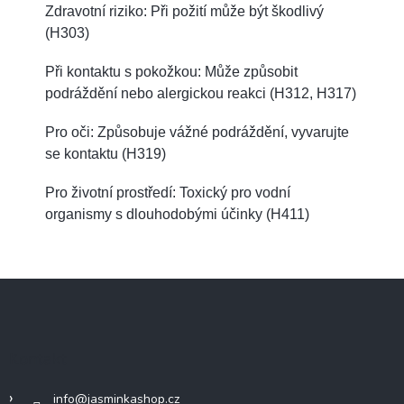
Zdravotní riziko: Při požití může být škodlivý
(H303)
Při kontaktu s pokožkou: Může způsobit
podráždění nebo alergickou reakci (H312, H317)
Pro oči: Způsobuje vážné podráždění, vyvarujte
se kontaktu (H319)
Pro životní prostředí: Toxický pro vodní
organismy s dlouhodobými účinky (H411)
Z
á
p
a
Kontakt
t
í
info
@
jasminkashop.cz