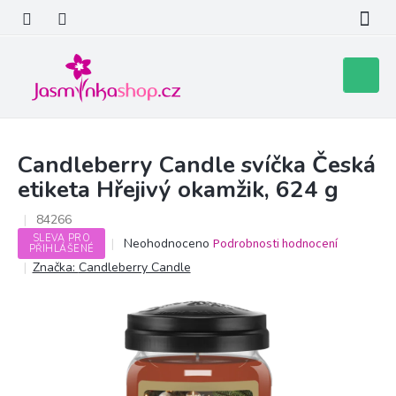
Přejít
na
obsah
Nákupní
košík
Candleberry Candle svíčka Česká
etiketa Hřejivý okamžik, 624 g
84266
SLEVA PRO
Průměrné
Neohodnoceno
Podrobnosti hodnocení
PŘIHLÁŠENÉ
hodnocení
Značka:
Candleberry Candle
produktu
je
0,0
z
5
hvězdiček.