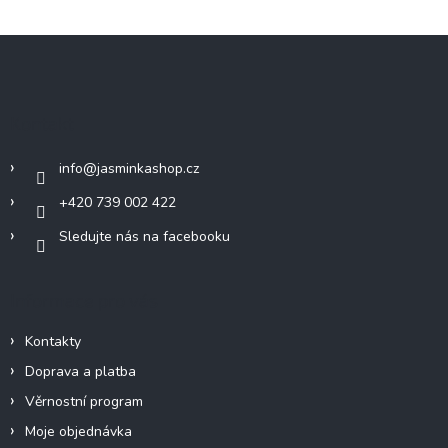
Z
á
p
a
Kontakt
t
í
info
@
jasminkashop.cz
+420 739 002 422
Sledujte nás na facebooku
Informace pro vás
Kontakty
Doprava a platba
Věrnostní program
Moje objednávka