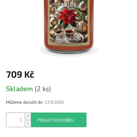
709 Kč
Měrná
Skladem
(2 ks)
cena:
Můžeme doručit do:
13.8.2026
PŘIDAT DO KOŠÍKU