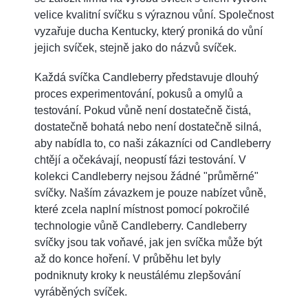
velice kvalitní svíčku s výraznou vůní. Společnost
vyzařuje ducha Kentucky, který proniká do vůní
jejich svíček, stejně jako do názvů svíček.
Každá svíčka Candleberry představuje dlouhý
proces experimentování, pokusů a omylů a
testování. Pokud vůně není dostatečně čistá,
dostatečně bohatá nebo není dostatečně silná,
aby nabídla to, co naši zákazníci od Candleberry
chtějí a očekávají, neopustí fázi testování. V
kolekci Candleberry nejsou žádné "průměrné"
svíčky. Naším závazkem je pouze nabízet vůně,
které zcela naplní místnost pomocí pokročilé
technologie vůně Candleberry. Candleberry
svíčky jsou tak voňavé, jak jen svíčka může být
až do konce hoření. V průběhu let byly
podniknuty kroky k neustálému zlepšování
vyráběných svíček.