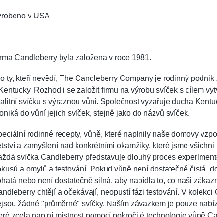
yrobeno v USA
irma Candleberry byla založena v roce 1981.
o ty, kteří nevědí, The Candleberry Company je rodinný podnik 
Kentucky. Rozhodli se založit firmu na výrobu svíček s cílem vytv
alitní svíčku s výraznou vůní. Společnost vyzařuje ducha Kentuc
oniká do vůní jejich svíček, stejně jako do názvů svíček.
eciální rodinné recepty, vůně, které naplnily naše domovy vz
tství a zamyšlení nad konkrétními okamžiky, které jsme všichni p
aždá svíčka Candleberry představuje dlouhý proces experiment
kusů a omylů a testování. Pokud vůně není dostatečně čistá, d
hatá nebo není dostatečně silná, aby nabídla to, co naši zákazn
ndleberry chtějí a očekávají, neopustí fázi testování. V kolekci
ejsou žádné "průměrné" svíčky. Naším závazkem je pouze nabíz
eré zcela naplní místnost pomocí pokročilé technologie vůně Ca