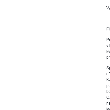
V
F
Pr
v 
kv
pr
Sp
dě
K
po
bo
Ca
n
kt