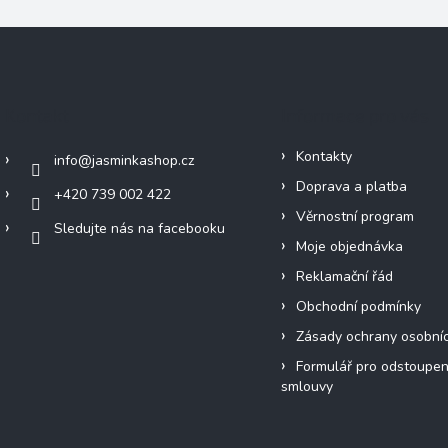
Kontakt
Informace pro vás
Kontakty
info
@
jasminkashop.cz
Doprava a platba
+420 739 002 422
Věrnostní program
Sledujte nás na facebooku
Moje objednávka
Reklamační řád
Obchodní podmínky
Zásady ochrany osobní
Formulář pro odstoupen
smlouvy