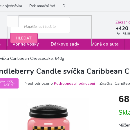
e objednávka
Reklamační řád
Obchodní podmínky
Zásady ochrany
Zákazni
+420 
HLEDAT
ě
Vonné vosky
Dárkové sady
Vůně do auta
svíčka Caribbean Cheesecake, 640g
ndleberry Candle svíčka Caribbean 
EVA PRO
Průměrné
Neohodnoceno
Podrobnosti hodnocení
Značka:
Candleb
HLÁŠENÉ
hodnocení
produktu
68
je
0,0
Měrn
z
Sk
cena:
5
hvězdiček.
Můžem