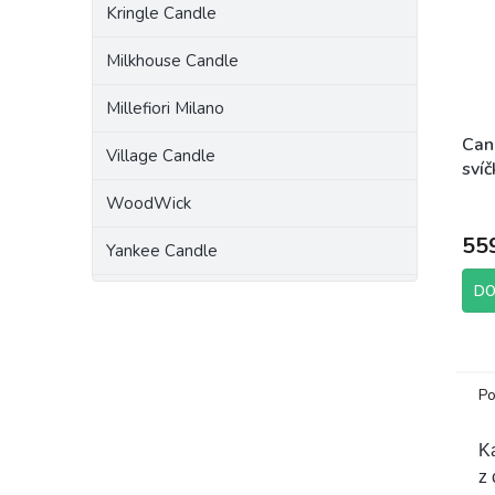
Kringle Candle
Milkhouse Candle
Millefiori Milano
Can
Village Candle
sví
Sni
WoodWick
55
Yankee Candle
DO
Po
K
z 