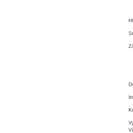
H
Sr
Zá
D
I
K
Vy
Ví