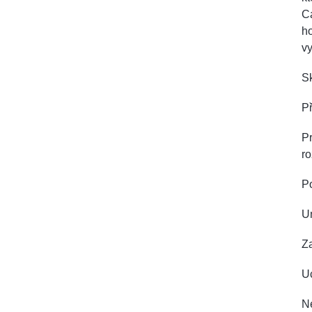
Ca
ho
v
Sk
Př
Pr
ro
P
U
Z
Uc
Ne