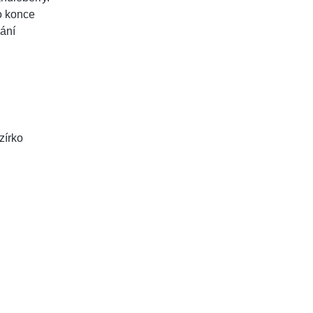
o konce
vání
zírko