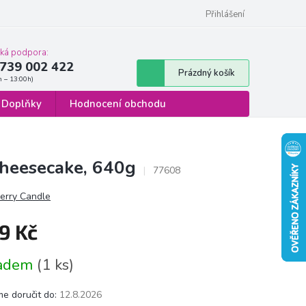
 osobních údajů
Formulář pro odstoupení od smlouvy
Přihlášení
cká podpora:
739 002 422
Nákupní
Prázdný košík
košík
Doplňky
Hodnocení obchodu
Cheesecake, 640g
77608
erry Candle
9 Kč
á
ladem
(1 ks)
e doručit do:
12.8.2026