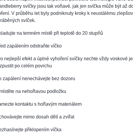
ndleberry svíčky jsou tak voňavé, jak jen svíčka může být až d
ření. V průběhu let byly podniknuty kroky k neustálému zlepšo
yráběných svíček.
ladujte na temném místě při teplotě do 20 stupňů
ed zapálením odstraňte víčko
o nejlepší efekt a úplné vyhoření svíčky nechte vždy voskové je
zpustit po celém povrchu
o zapálení nenechávejte bez dozoru
místěte na nehořlavou podložku
amezte kontaktu s hořlavým materiálem
hovávejte mimo dosah dětí a zvířat
zhasínejte přiklopením víčka