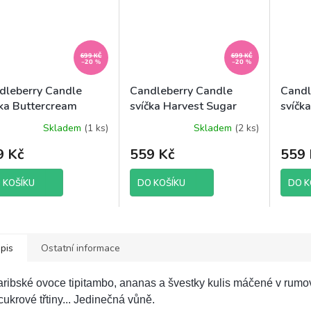
699 KČ
699 KČ
–20 %
–20 %
dleberry Candle
Candleberry Candle
Candl
čka Buttercream
svíčka Harvest Sugar
svíčk
ckerdoodle, 624 g
Cookie, 624 g
640g
Skladem
(1 ks)
Skladem
(2 ks)
9 Kč
559 Kč
559 
 KOŠÍKU
DO KOŠÍKU
DO K
pis
Ostatní informace
aribské ovoce tipitambo, ananas a švestky kulis máčené v rum
cukrové třtiny... Jedinečná vůně.