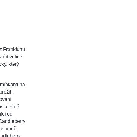
z Frankfurtu
ořit velice
ky, který
pomínkami na
rožili.
ování,
ostatečně
íci od
 Candleberry
et vůně,
ndleberry.