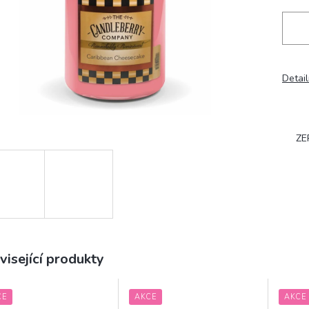
Detail
ZE
visející produkty
CE
AKCE
AKCE