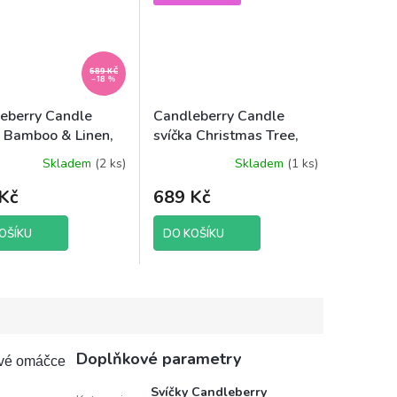
689 KČ
–18 %
eberry Candle
Candleberry Candle
a Bamboo & Linen,
svíčka Christmas Tree,
640g
Skladem
(2 ks)
Skladem
(1 ks)
Kč
689 Kč
OŠÍKU
DO KOŠÍKU
Doplňkové parametry
ové omáčce
Svíčky Candleberry