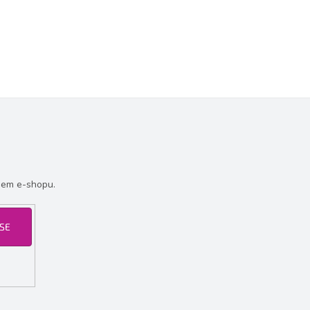
šem e-shopu.
 SE