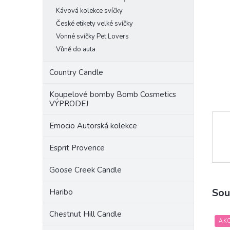
a
Kávová kolekce svíčky
n
České etikety velké svíčky
e
Vonné svíčky Pet Lovers
l
Vůně do auta
Country Candle
Koupelové bomby Bomb Cosmetics
VÝPRODEJ
Emocio Autorská kolekce
Esprit Provence
Goose Creek Candle
Sou
Haribo
Chestnut Hill Candle
AK