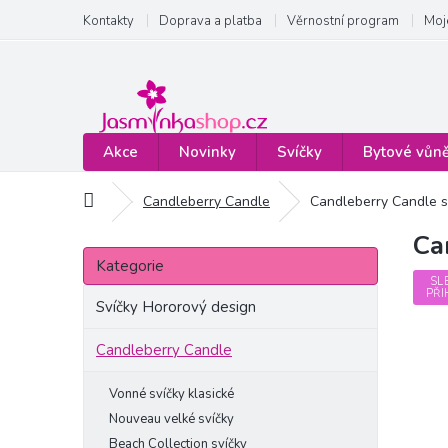
Přejít
Kontakty
Doprava a platba
Věrnostní program
Moj
na
obsah
Akce
Novinky
Svíčky
Bytové vůn
Domů
Candleberry Candle
Candleberry Candle 
Ca
P
Přeskočit
o
Kategorie
kategorie
s
SL
PŘI
t
Svíčky Hororový design
r
a
Candleberry Candle
n
n
Vonné svíčky klasické
í
Nouveau velké svíčky
p
Beach Collection svíčky