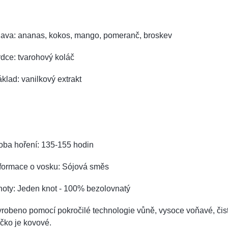
lava: ananas, kokos, mango, pomeranč, broskev
dce: tvarohový koláč
klad: vanilkový extrakt
oba hoření: 135-155 hodin
nformace o vosku: Sójová směs
noty: Jeden knot - 100% bezolovnatý
robeno pomocí pokročilé technologie vůně, vysoce voňavé, čist
čko je kovové.