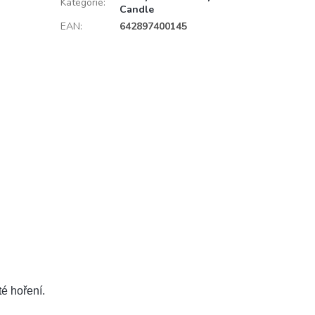
Kategorie
:
Candle
EAN
:
642897400145
é hoření.