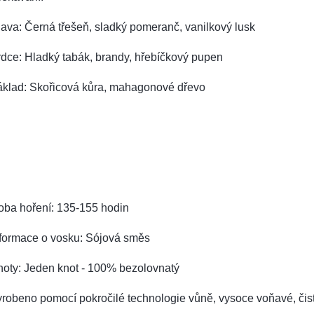
ava: Černá třešeň, sladký pomeranč, vanilkový lusk
dce: Hladký tabák, brandy, hřebíčkový pupen
áklad: Skořicová kůra, mahagonové dřevo
oba hoření: 135-155 hodin
nformace o vosku: Sójová směs
noty: Jeden knot - 100% bezolovnatý
robeno pomocí pokročilé technologie vůně, vysoce voňavé, čist