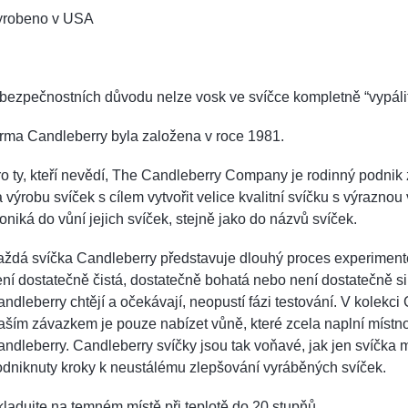
yrobeno v USA
bezpečnostních důvodu nelze vosk ve svíčce kompletně “vypálit
irma Candleberry byla založena v roce 1981.
o ty, kteří nevědí, The Candleberry Company je rodinný podnik z
 výrobu svíček s cílem vytvořit velice kvalitní svíčku s výrazno
oniká do vůní jejich svíček, stejně jako do názvů svíček.
ždá svíčka Candleberry představuje dlouhý proces experiment
ní dostatečně čistá, dostatečně bohatá nebo není dostatečně sil
ndleberry chtějí a očekávají, neopustí fázi testování. V kolekc
ším závazkem je pouze nabízet vůně, které zcela naplní místn
ndleberry. Candleberry svíčky jsou tak voňavé, jak jen svíčka 
odniknuty kroky k neustálému zlepšování vyráběných svíček.
ladujte na temném místě při teplotě do 20 stupňů