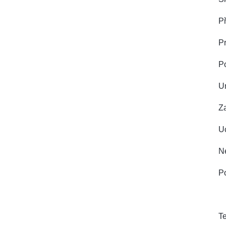
Př
Pr
P
U
Z
Uc
Ne
Po
Te