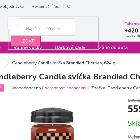
e objednávka
Reklamační řád
Obchodní podmínky
Zásady ochrany
Zákazni
+420 
HLEDAT
ě
Vonné vosky
Dárkové sady
Vůně do auta
Candleberry Candle svíčka Brandied Cherries, 624 g
ndleberry Candle svíčka Brandied Ch
Průměrné
Neohodnoceno
Podrobnosti hodnocení
Značka:
Candleberry Ca
E
hodnocení
produktu
689 K
je
55
0,0
z
Měrn
Sk
5
cena:
hvězdiček.
Můžem