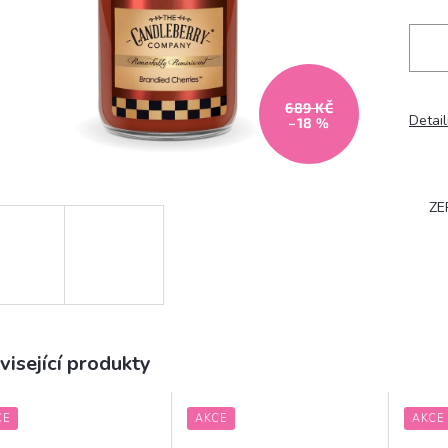
689 KČ
Detail
–18 %
ZE
visející produkty
CE
AKCE
AKCE