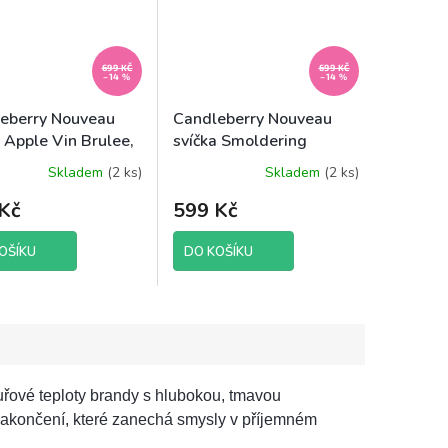
699 KČ
699 KČ
–14 %
–14 %
eberry Nouveau
Candleberry Nouveau
a Apple Vin Brulee,
svíčka Smoldering
Vanilla Teakwood, 624 g
Skladem
(2 ks)
Skladem
(2 ks)
Kč
599 Kč
OŠÍKU
DO KOŠÍKU
uřové teploty brandy s hlubokou, tmavou
 zakončení, které zanechá smysly v příjemném