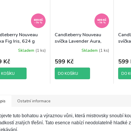
699 KČ
699 KČ
–14 %
–14 %
dleberry Nouveau
Candleberry Nouveau
Candl
ka Fig Iris, 624 g
svíčka Lavender Aura,
svíčk
624 g
624 g
Skladem
(1 ks)
Skladem
(1 ks)
9 Kč
599 Kč
599 
 KOŠÍKU
DO KOŠÍKU
DO K
pis
Ostatní informace
jevte tuto bohatou a výraznou vůni, která mistrovsky snoubí ko
adkostí zralých třešní. Tato esence nabízí neodolatelně hladké
čekávání.