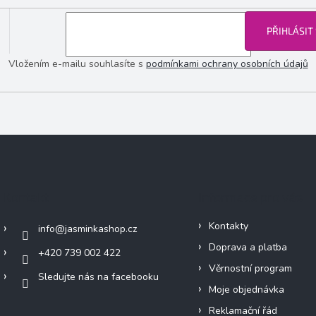
PŘIHLÁSIT
Vložením e-mailu souhlasíte s
podmínkami ochrany osobních údajů
Kontakt
Informace pro vás
Kontakty
info
@
jasminkashop.cz
Doprava a platba
+420 739 002 422
Věrnostní program
Sledujte nás na facebooku
Moje objednávka
Reklamační řád