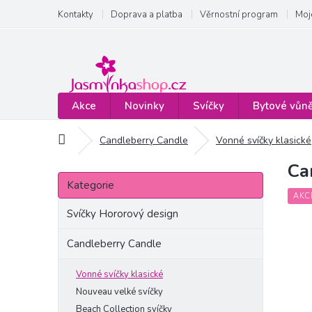
Přejít
Kontakty
Doprava a platba
Věrnostní program
Moj
na
obsah
Akce
Novinky
Svíčky
Bytové vůn
Domů
Candleberry Candle
Vonné svíčky klasické
Ca
P
Přeskočit
o
Kategorie
kategorie
s
AKC
t
Svíčky Hororový design
r
a
Candleberry Candle
n
n
Vonné svíčky klasické
í
Nouveau velké svíčky
p
Beach Collection svíčky