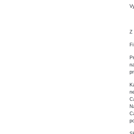
V
Z 
F
Pr
na
pr
Ka
ne
Ca
Na
Ca
p
Sk