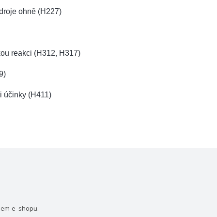
zdroje ohně (H227)
kou reakci (H312, H317)
9)
i účinky (H411)
šem e-shopu.