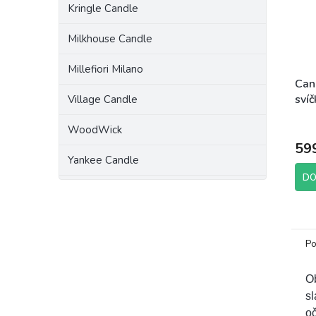
Kringle Candle
Milkhouse Candle
Millefiori Milano
Can
svíč
Village Candle
WoodWick
59
Yankee Candle
DO
Po
Ob
sl
o