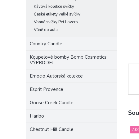
a
Kávová kolekce svíčky
n
České etikety velké svíčky
e
Vonné svíčky Pet Lovers
l
Vůně do auta
Country Candle
Koupelové bomby Bomb Cosmetics
VÝPRODEJ
Emocio Autorská kolekce
Esprit Provence
Goose Creek Candle
Sou
Haribo
Chestnut Hill Candle
AK