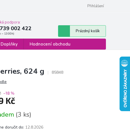
 osobních údajů
Formulář pro odstoupení od smlouvy
Přihlášení
cká podpora:
739 002 422
Nákupní
Prázdný košík
košík
Doplňky
Hodnocení obchodu
erries, 624 g
85848
ndle
č
–18 %
9 Kč
á
ladem
(3 ks)
e doručit do:
12.8.2026