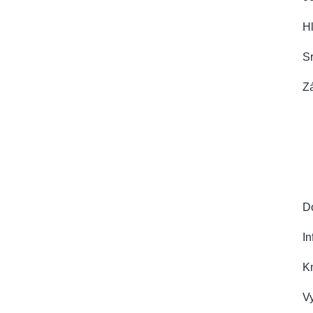
Hl
Sr
Z
D
I
K
Vy