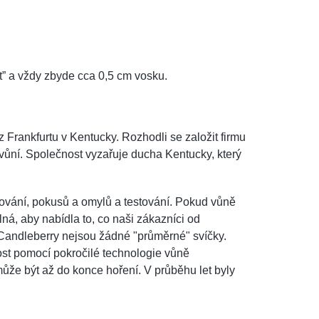
” a vždy zbyde cca 0,5 cm vosku.
 Frankfurtu v Kentucky. Rozhodli se založit firmu
u vůní. Společnost vyzařuje ducha Kentucky, který
ování, pokusů a omylů a testování. Pokud vůně
ná, aby nabídla to, co naši zákazníci od
i Candleberry nejsou žádné "průměrné" svíčky.
ost pomocí pokročilé technologie vůně
může být až do konce hoření. V průběhu let byly