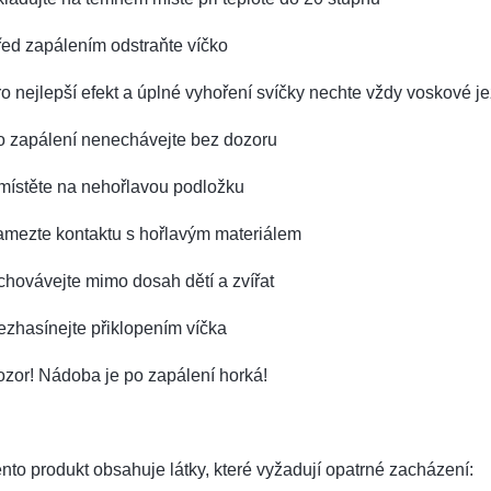
ed zapálením odstraňte víčko
o nejlepší efekt a úplné vyhoření svíčky nechte vždy voskové je
o zapálení nenechávejte bez dozoru
místěte na nehořlavou podložku
amezte kontaktu s hořlavým materiálem
hovávejte mimo dosah dětí a zvířat
zhasínejte přiklopením víčka
zor! Nádoba je po zapálení horká!
nto produkt obsahuje látky, které vyžadují opatrné zacházení: