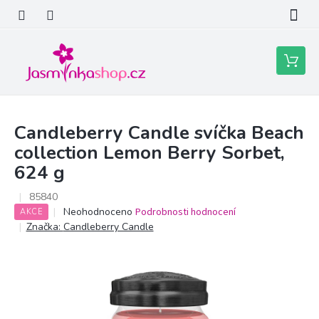
Přejít
na
obsah
Nákupní
košík
Candleberry Candle svíčka Beach
collection Lemon Berry Sorbet,
624 g
85840
Průměrné
Neohodnoceno
Podrobnosti hodnocení
AKCE
hodnocení
Značka:
Candleberry Candle
produktu
je
0,0
z
5
hvězdiček.