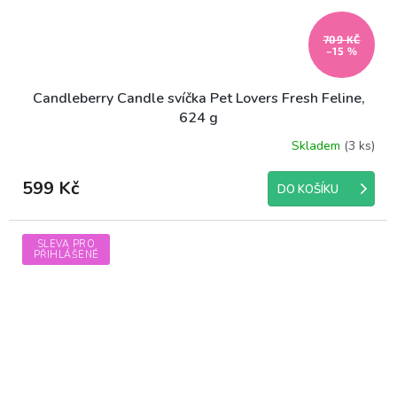
709 KČ
–15 %
Candleberry Candle svíčka Pet Lovers Fresh Feline,
624 g
Skladem
(3 ks)
599 Kč
DO KOŠÍKU
SLEVA PRO
PŘIHLÁŠENÉ