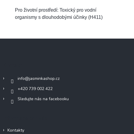
Pro životní prostředí: Toxický pro vodní
organismy s dlouhodobými účinky (H411)
Z
á
p
a
Kontakt
t
í
info
@
jasminkashop.cz
+420 739 002 422
Sledujte nás na facebooku
Informace pro vás
Kontakty