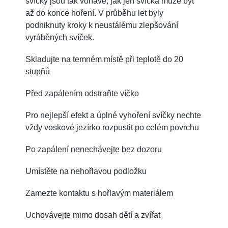
svíčky jsou tak voňavé, jak jen svíčka může být
až do konce hoření. V průběhu let byly
podniknuty kroky k neustálému zlepšování
vyráběných svíček.
Skladujte na temném místě při teplotě do 20
stupňů
Před zapálením odstraňte víčko
Pro nejlepší efekt a úplné vyhoření svíčky nechte
vždy voskové jezírko rozpustit po celém povrchu
Po zapálení nenechávejte bez dozoru
Umístěte na nehořlavou podložku
Zamezte kontaktu s hořlavým materiálem
Uchovávejte mimo dosah dětí a zvířat