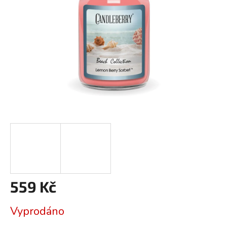
559 Kč
Měrná
Vyprodáno
cena: