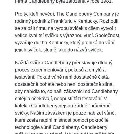
Firma Candleberry byla založena v roce 1981.
Pro ty, kteří nevědí, The Candleberry Company je
rodinný podnik z Frankfurtu v Kentucky. Rozhodli
se založit firmu na výrobu svíček s cílem vytvořit
velice kvalitní svíčku s výraznou vůní. Společnost
vyzařuje ducha Kentucky, který proniká do vůní
jejich svíček, stejně jako do názvů svíček.
Každá svíčka Candleberry představuje dlouhý
proces experimentování, pokusů a omylů a
testování. Pokud vůně není dostatečně čistá,
dostatečně bohatá nebo není dostatečně silná,
aby nabídla to, co naši zákazníci od Candleberry
chtějí a očekávají, neopustí fázi testování. V
kolekci Candleberry nejsou žádné "průměrné"
svíčky. Naším závazkem je pouze nabízet vůně,
které zcela naplní místnost pomocí pokročilé
technologie vůně Candleberry. Candleberry