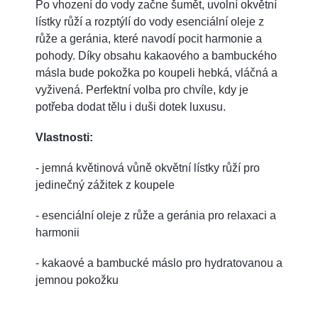
Po vhození do vody začne šumět, uvolní okvětní
lístky růží a rozptýlí do vody esenciální oleje z
růže a geránia, které navodí pocit harmonie a
pohody. Díky obsahu kakaového a bambuckého
másla bude pokožka po koupeli hebká, vláčná a
vyživená. Perfektní volba pro chvíle, kdy je
potřeba dodat tělu i duši dotek luxusu.
Vlastnosti:
- jemná květinová vůně okvětní lístky růží pro
jedinečný zážitek z koupele
- esenciální oleje z růže a geránia pro relaxaci a
harmonii
- kakaové a bambucké máslo pro hydratovanou a
jemnou pokožku