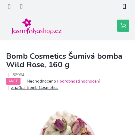
Přejít
na
obsah
Nákupní
košík
Bomb Cosmetics Šumivá bomba
Wild Rose, 160 g
86964
Průměrné
Neohodnoceno
Podrobnosti hodnocení
AKCE
hodnocení
Značka:
Bomb Cosmetics
produktu
je
0,0
z
5
hvězdiček.