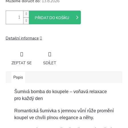
Můžeme doručit do:
13.8.2026
PŘIDAT DO KOŠÍKU
Detailní informace
ZEPTAT SE
SDÍLET
Popis
Šumivá bomba do koupele – voňavá relaxace
pro každý den
Romantická šumivka s jemnou vůní růže promění
koupel ve chvíli plnou elegance a něhy.