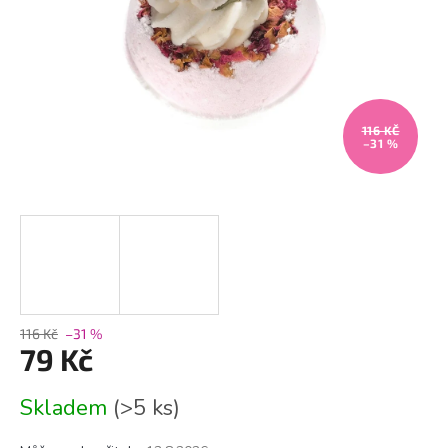
116 KČ
–31 %
116 Kč
–31 %
79 Kč
Měrná
Skladem
(>5 ks)
cena: