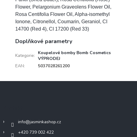
Flower, Pelargonium Graveolens Flower Oil,
Rosa Centifolia Flower Oil, Alpha-isomethyl
Ionone, Citronellol, Coumarin, Geraniol, CI
14700 (Red 4), CI 17200 (Red 33)
Doplňkové parametry
Koupelové bomby Bomb Cosmetics
Kategorie
:
VÝPRODEJ
EAN
:
5037028261200
Z
á
p
a
Kontakt
t
í
info
@
jasminkashop.cz
+420 739 002 422