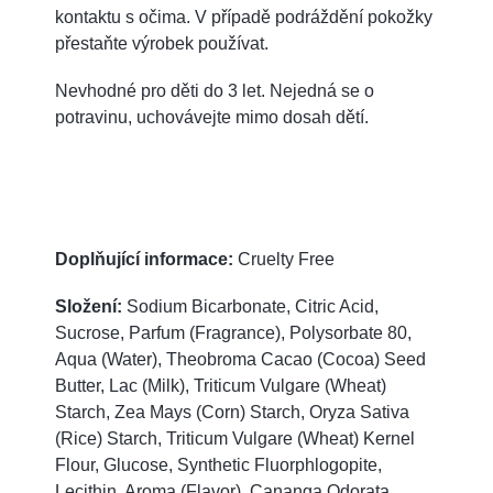
kontaktu s očima. V případě podráždění pokožky
přestaňte výrobek používat.
Nevhodné pro děti do 3 let. Nejedná se o
potravinu, uchovávejte mimo dosah dětí.
Doplňující informace:
Cruelty Free
Složení:
Sodium Bicarbonate, Citric Acid,
Sucrose, Parfum (Fragrance), Polysorbate 80,
Aqua (Water), Theobroma Cacao (Cocoa) Seed
Butter, Lac (Milk), Triticum Vulgare (Wheat)
Starch, Zea Mays (Corn) Starch, Oryza Sativa
(Rice) Starch, Triticum Vulgare (Wheat) Kernel
Flour, Glucose, Synthetic Fluorphlogopite,
Lecithin, Aroma (Flavor), Cananga Odorata