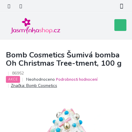
Přejít
na
obsah
Nákupní
košík
Bomb Cosmetics Šumivá bomba
Oh Christmas Tree-tment, 100 g
86952
Průměrné
Neohodnoceno
Podrobnosti hodnocení
AKCE
hodnocení
Značka:
Bomb Cosmetics
produktu
je
0,0
z
5
hvězdiček.