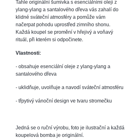
Tahle originální šumivka s esenciálními oleji z
ylang-ylang a santalového dřeva vás zahalí do
klidné sváteční atmosféry a pomůže vám
načerpat pohodu uprostřed zimního shonu.
Každá koupel se promění v hřejivý a voňavý
rituál, při kterém si odpočinete.
Vlastnosti:
- obsahuje esenciální oleje z ylang-ylang a
santalového dřeva
- uklidňuje, uvolňuje a navodí sváteční atmosféru
- třpytivý vánoční design ve tvaru stromečku
Jedná se o ruční výrobu, foto je ilustrační a každá
koupelová bomba je originální.