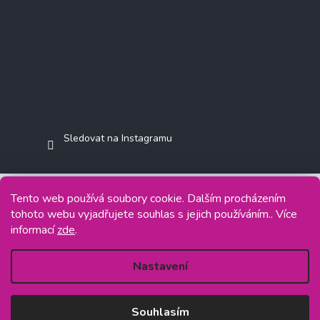
Sledovat na Instagramu
Tento web používá soubory cookie. Dalším procházením
tohoto webu vyjadřujete souhlas s jejich používáním.. Více
Copyright 2026
Jasminkashop.cz
. Všechna práva vyhrazena.
informací
zde
.
Grafický návrh vytvořil a na Shoptet implementoval
Tomáš Hlad
&
Shoptetak.cz
.
Nastavení
Vytvořil Shoptet
Souhlasím