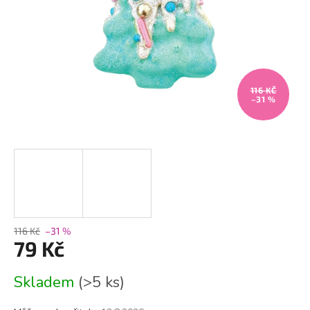
116 KČ
–31 %
116 Kč
–31 %
79 Kč
Měrná
Skladem
(>5 ks)
cena: