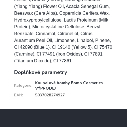
(Ylang Ylang) Flower Oil, Acacia Senegal Gum,
Beeswax (Cera Alba), Copernicia Cerifera Wax,
Hydroxypropylcellulose, Lactis Proteinum (Milk
Protein), Microcrystalline Cellulose, Benzyl
Benzoate, Cinnamal, Citronellol, Citrus
Aurantium Peel Oil, Limonene, Linalool, Pinene,
CI 42090 (Blue 1), CI 19140 (Yellow 5), CI 75470
(Carmine), CI 77491 (Iron Oxides), CI 77891
(Titanium Dioxide), CI 77861
Doplňkové parametry
Koupelové bomby Bomb Cosmetics
Kategorie
:
VÝPRODEJ
EAN
:
5037028274927
Z
á
p