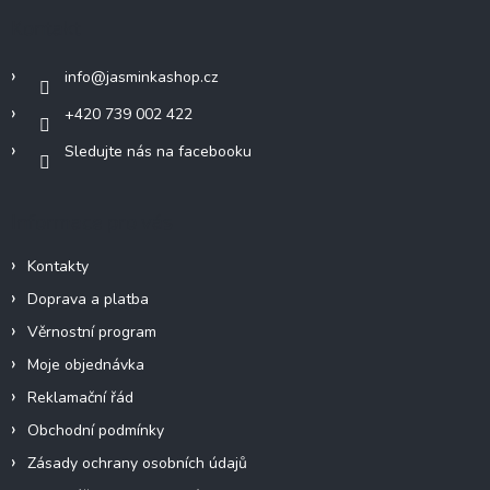
a
Kontakt
t
í
info
@
jasminkashop.cz
+420 739 002 422
Sledujte nás na facebooku
Informace pro vás
Kontakty
Doprava a platba
Věrnostní program
Moje objednávka
Reklamační řád
Obchodní podmínky
Zásady ochrany osobních údajů