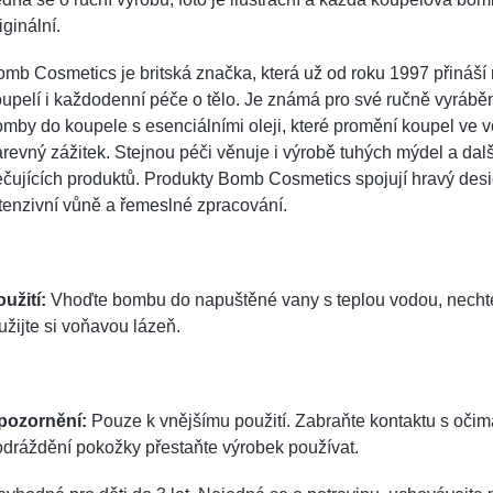
iginální.
mb Cosmetics je britská značka, která už od roku 1997 přináší 
upelí i každodenní péče o tělo. Je známá pro své ručně vyráb
mby do koupele s esenciálními oleji, které promění koupel ve 
revný zážitek. Stejnou péči věnuje i výrobě tuhých mýdel a dal
čujících produktů. Produkty Bomb Cosmetics spojují hravý desi
tenzivní vůně a řemeslné zpracování.
užití:
Vhoďte bombu do napuštěné vany s teplou vodou, nechte 
užijte si voňavou lázeň.
pozornění:
Pouze k vnějšímu použití. Zabraňte kontaktu s očim
dráždění pokožky přestaňte výrobek používat.