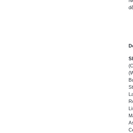
Ne
dě
D
S
(C
(W
Bu
St
La
Ro
Li
Ma
A
Ce