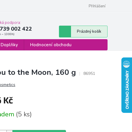
 osobních údajů
Formulář pro odstoupení od smlouvy
Přihlášení
cká podpora:
739 002 422
Nákupní
Prázdný košík
košík
Doplňky
Hodnocení obchodu
u to the Moon, 160 g
86951
smetics
6 Kč
á
ladem
(5 ks)