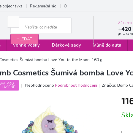
e objednávka
Reklamační řád
Obchodní podmínky
Zásady ochrany
Zákazni
+420 
HLEDAT
ě
Vonné vosky
Dárkové sady
Vůně do auta
osmetics Šumivá bomba Love You to the Moon, 160 g
mb Cosmetics Šumivá bomba Love Yo
EVA PRO
Průměrné
Neohodnoceno
Podrobnosti hodnocení
Značka:
Bomb Co
HLÁŠENÉ
hodnocení
produktu
11
je
0,0
Měrn
z
Sk
cena:
5
hvězdiček.