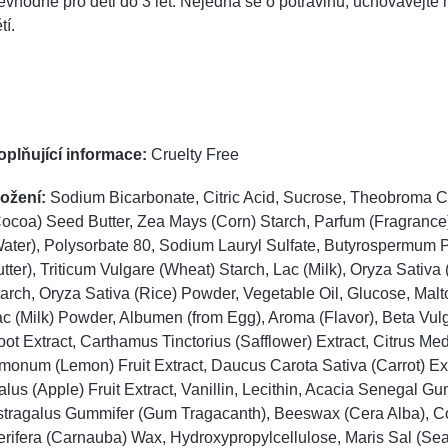
vhodné pro děti do 3 let. Nejedná se o potravinu, uchovávejt
tí.
oplňující informace:
Cruelty Free
ložení:
Sodium Bicarbonate, Citric Acid, Sucrose, Theobroma 
ocoa) Seed Butter, Zea Mays (Corn) Starch, Parfum (Fragrance
ater), Polysorbate 80, Sodium Lauryl Sulfate, Butyrospermum P
tter), Triticum Vulgare (Wheat) Starch, Lac (Milk), Oryza Sativa 
arch, Oryza Sativa (Rice) Powder, Vegetable Oil, Glucose, Malt
c (Milk) Powder, Albumen (from Egg), Aroma (Flavor), Beta Vulg
ot Extract, Carthamus Tinctorius (Safflower) Extract, Citrus Me
monum (Lemon) Fruit Extract, Daucus Carota Sativa (Carrot) Ext
lus (Apple) Fruit Extract, Vanillin, Lecithin, Acacia Senegal Gu
stragalus Gummifer (Gum Tragacanth), Beeswax (Cera Alba), C
rifera (Carnauba) Wax, Hydroxypropylcellulose, Maris Sal (Sea 