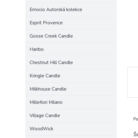
a
Emocio Autorská kolekce
n
e
Esprit Provence
l
Goose Creek Candle
Haribo
Chestnut Hill Candle
Kringle Candle
Milkhouse Candle
Millefiori Milano
Village Candle
Po
WoodWick
Š