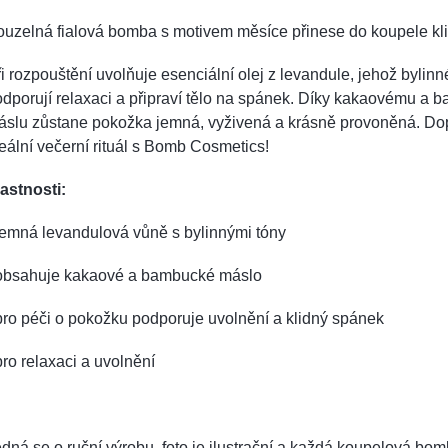
uzelná fialová bomba s motivem měsíce přinese do koupele kl
i rozpouštění uvolňuje esenciální olej z levandule, jehož bylinn
dporují relaxaci a připraví tělo na spánek. Díky kakaovému a
slu zůstane pokožka jemná, vyživená a krásně provoněná. Dop
eální večerní rituál s Bomb Cosmetics!
astnosti:
jemná levandulová vůně s bylinnými tóny
 obsahuje kakaové a bambucké máslo
pro péči o pokožku podporuje uvolnění a klidný spánek
pro relaxaci a uvolnění
dná se o ruční výrobu, foto je ilustrační a každá koupelová bom