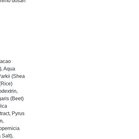
e mimo dosah
Cacao
), Aqua
arkii (Shea
(Rice)
odextrin,
aris (Beet)
dica
ract, Pyrus
m,
opernicia
Salt),