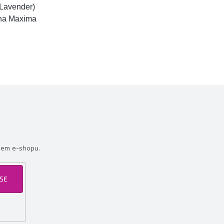
(Lavender)
ina Maxima
šem e-shopu.
 SE