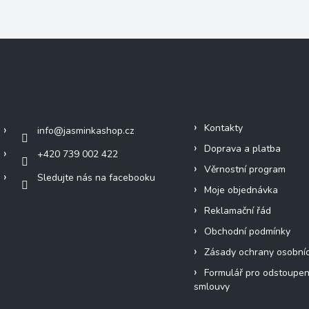
Kontakt
Informace pro vás
Kontakty
info
@
jasminkashop.cz
Doprava a platba
+420 739 002 422
Věrnostní program
Sledujte nás na facebooku
Moje objednávka
Reklamační řád
Obchodní podmínky
Zásady ochrany osobní
Formulář pro odstoupen
smlouvy