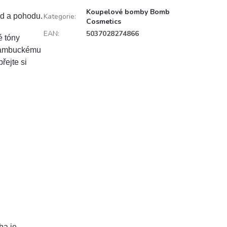
Koupelové bomby Bomb
id a pohodu.
Kategorie
:
Cosmetics
EAN
:
5037028274866
é tóny
 bambuckému
řejte si
ba je