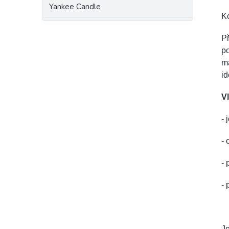
Yankee Candle
Ko
Př
po
má
id
Vl
- 
-
- 
- 
Je