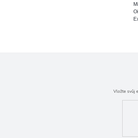
Mi
Oi
Ex
Vložte svůj