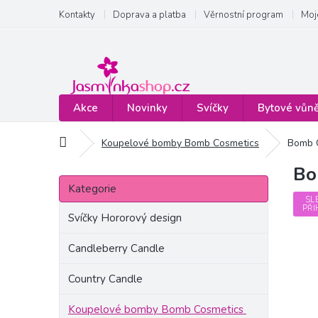
Přejít
Kontakty
Doprava a platba
Věrnostní program
Moj
na
obsah
Akce
Novinky
Svíčky
Bytové vůn
Domů
Koupelové bomby Bomb Cosmetics
Bomb C
Bo
P
Přeskočit
o
Kategorie
kategorie
s
SL
PŘI
t
Svíčky Hororový design
r
a
Candleberry Candle
n
Country Candle
n
í
Koupelové bomby Bomb Cosmetics
p