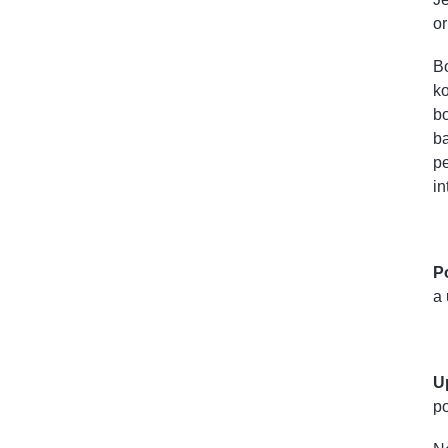
or
Bo
ko
bo
ba
pe
in
Po
a 
U
po