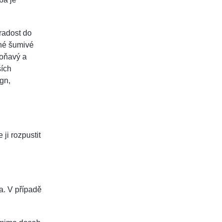
radost do
ěné šumivé
voňavý a
ších
gn,
ji rozpustit
a. V případě