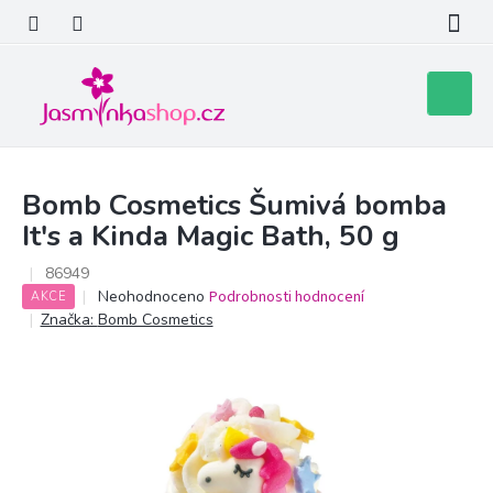
Přejít
na
obsah
Nákupní
košík
Bomb Cosmetics Šumivá bomba
It's a Kinda Magic Bath, 50 g
86949
Průměrné
Neohodnoceno
Podrobnosti hodnocení
AKCE
hodnocení
Značka:
Bomb Cosmetics
produktu
je
0,0
z
5
hvězdiček.