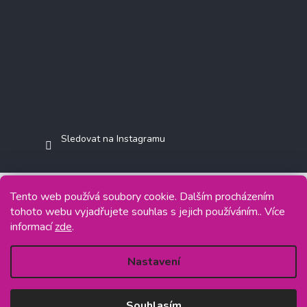
Sledovat na Instagramu
Tento web používá soubory cookie. Dalším procházením
tohoto webu vyjadřujete souhlas s jejich používáním.. Více
Copyright 2026
Jasminkashop.cz
. Všechna práva vyhrazena.
informací
zde
.
Grafický návrh vytvořil a na Shoptet implementoval
Tomáš Hlad
&
Shoptetak.cz
.
Nastavení
Vytvořil Shoptet
Souhlasím