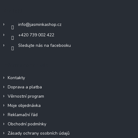
a
Kontakt
t
í
info
@
jasminkashop.cz
+420 739 002 422
Sledujte nás na facebooku
Informace pro vás
Kontakty
Doprava a platba
Věrnostní program
Moje objednávka
Reklamační řád
Obchodní podmínky
Zásady ochrany osobních údajů