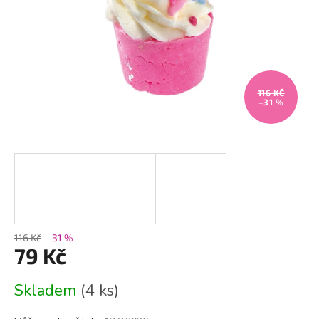
116 KČ
–31 %
116 Kč
–31 %
79 Kč
Měrná
Skladem
(4 ks)
cena: