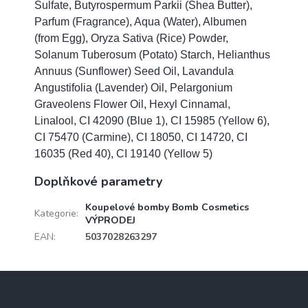
Sulfate, Butyrospermum Parkii (Shea Butter),
Parfum (Fragrance), Aqua (Water), Albumen
(from Egg), Oryza Sativa (Rice) Powder,
Solanum Tuberosum (Potato) Starch, Helianthus
Annuus (Sunflower) Seed Oil, Lavandula
Angustifolia (Lavender) Oil, Pelargonium
Graveolens Flower Oil, Hexyl Cinnamal,
Linalool, CI 42090 (Blue 1), CI 15985 (Yellow 6),
CI 75470 (Carmine), CI 18050, CI 14720, CI
16035 (Red 40), CI 19140 (Yellow 5)
Doplňkové parametry
Koupelové bomby Bomb Cosmetics
Kategorie
:
VÝPRODEJ
EAN
:
5037028263297
Z
á
p