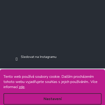
Sledovat na Instagramu
Tento web používá soubory cookie. Dalším procházením
tohoto webu vyjadřujete souhlas s jejich používáním.. Více
Copyright 2026
Jasminkashop.cz
. Všechna práva vyhrazena.
informací
zde
.
Grafický návrh vytvořil a na Shoptet implementoval
Tomáš Hlad
&
Shoptetak.cz
.
Nastavení
Vytvořil Shoptet