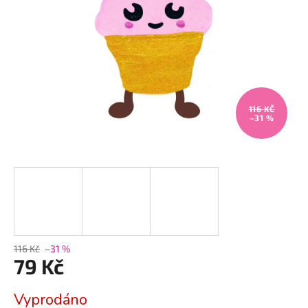
116 KČ
–31 %
116 Kč
–31 %
79 Kč
Měrná
Vyprodáno
cena: