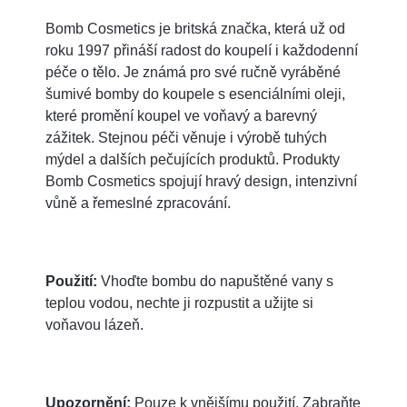
Bomb Cosmetics je britská značka, která už od
roku 1997 přináší radost do koupelí i každodenní
péče o tělo. Je známá pro své ručně vyráběné
šumivé bomby do koupele s esenciálními oleji,
které promění koupel ve voňavý a barevný
zážitek. Stejnou péči věnuje i výrobě tuhých
mýdel a dalších pečujících produktů. Produkty
Bomb Cosmetics spojují hravý design, intenzivní
vůně a řemeslné zpracování.
Použití:
Vhoďte bombu do napuštěné vany s
teplou vodou, nechte ji rozpustit a užijte si
voňavou lázeň.
Upozornění:
Pouze k vnějšímu použití. Zabraňte