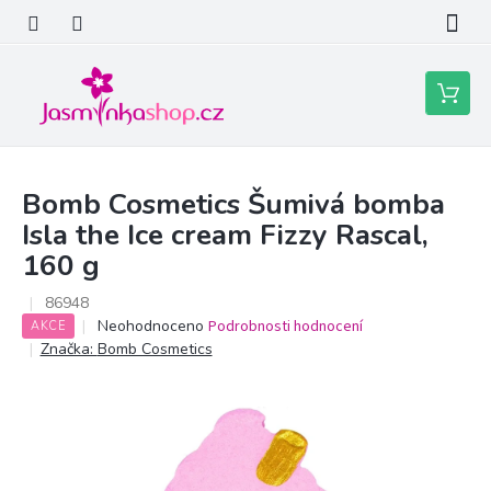
Přejít
na
obsah
Nákupní
košík
Bomb Cosmetics Šumivá bomba
Isla the Ice cream Fizzy Rascal,
160 g
86948
Průměrné
Neohodnoceno
Podrobnosti hodnocení
AKCE
hodnocení
Značka:
Bomb Cosmetics
produktu
je
0,0
z
5
hvězdiček.