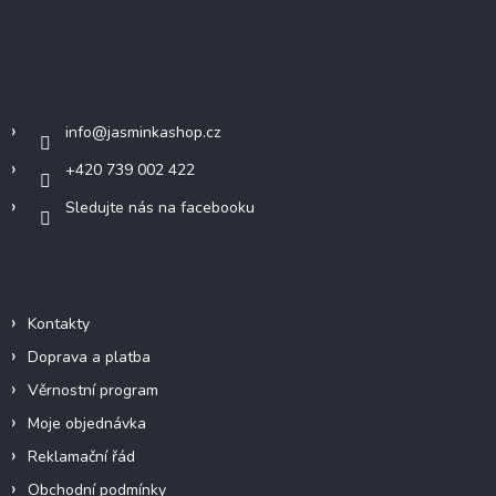
á
p
a
Kontakt
t
í
info
@
jasminkashop.cz
+420 739 002 422
Sledujte nás na facebooku
Informace pro vás
Kontakty
Doprava a platba
Věrnostní program
Moje objednávka
Reklamační řád
Obchodní podmínky