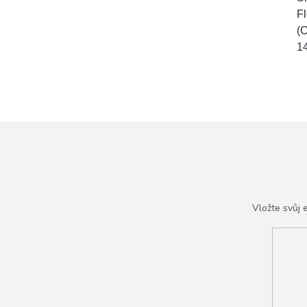
Fl
(C
14
Vložte svůj