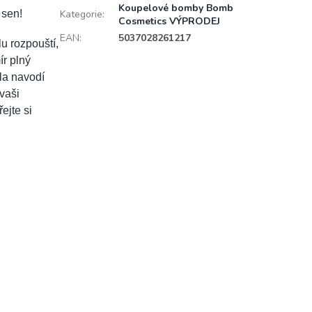
Koupelové bomby Bomb
 sen!
Kategorie
:
Cosmetics VÝPRODEJ
EAN
:
5037028261217
u rozpouští,
r plný
la navodí
vaši
ejte si