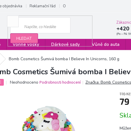
e objednávka
Reklamační řád
Obchodní podmínky
Zásady ochrany
Zákazni
+420 
HLEDAT
ě
Vonné vosky
Dárkové sady
Vůně do auta
Bomb Cosmetics Šumivá bomba I Believe In Unicorns, 160 g
mb Cosmetics Šumivá bomba I Believe
Průměrné
Neohodnoceno
Podrobnosti hodnocení
Značka:
Bomb Cosmetic
E
hodnocení
produktu
116 Kč
je
79
0,0
z
Měrn
Sk
5
cena:
hvězdiček.
Můžem