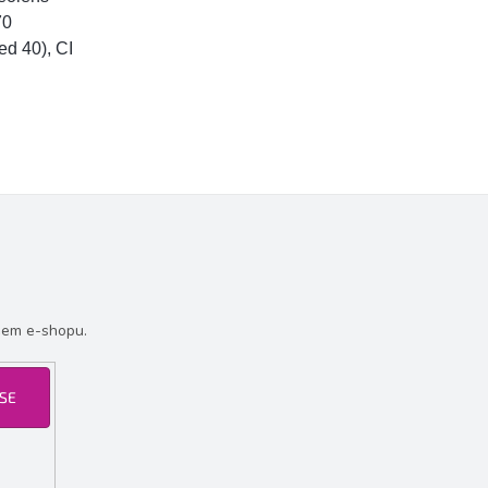
70
ed 40), CI
šem e-shopu.
 SE