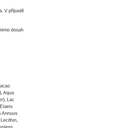
a. V případě
e mimo dosah
Cacao
), Aqua
r), Lac
Elaeis
us Annuus
Lecithin,
veolens