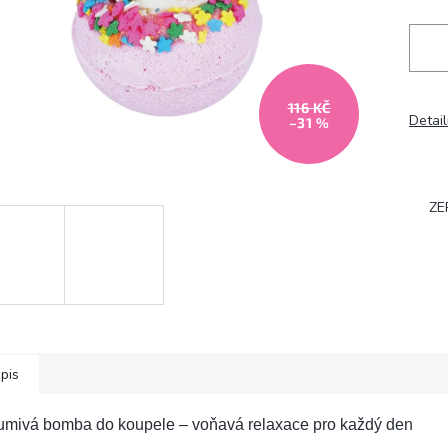
116 KČ
Detail
–31 %
ZE
pis
umivá bomba do koupele – voňavá relaxace pro každý den