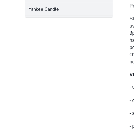
Po
Yankee Candle
St
uv
tř
h
po
ch
ne
Vl
- 
- 
-
-