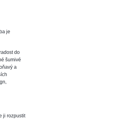
ba je
radost do
ěné šumivé
voňavý a
ších
gn,
ji rozpustit