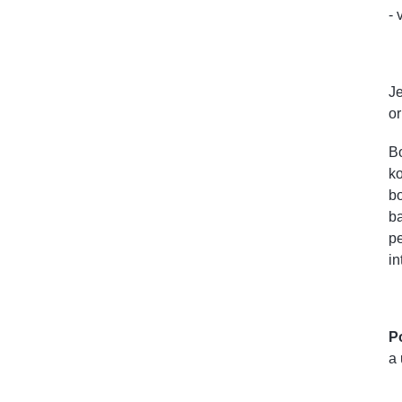
- 
Je
or
Bo
ko
bo
ba
pe
in
Po
a 