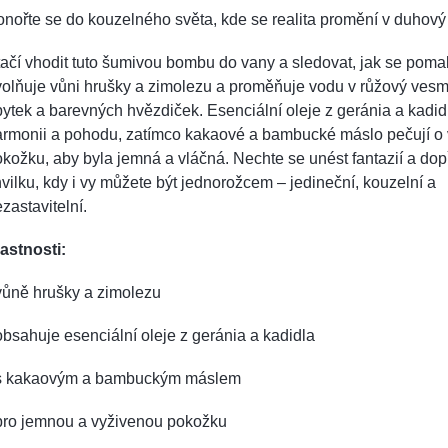
nořte se do kouzelného světa, kde se realita promění v duhový
ačí vhodit tuto šumivou bombu do vany a sledovat, jak se pomal
olňuje vůni hrušky a zimolezu a proměňuje vodu v růžový vesmí
pytek a barevných hvězdiček. Esenciální oleje z geránia a kadid
armonii a pohodu, zatímco kakaové a bambucké máslo pečují o 
kožku, aby byla jemná a vláčná. Nechte se unést fantazií a dopř
vilku, kdy i vy můžete být jednorožcem – jedineční, kouzelní a
zastavitelní.
astnosti:
vůně hrušky a zimolezu
obsahuje esenciální oleje z geránia a kadidla
 s kakaovým a bambuckým máslem
 pro jemnou a vyživenou pokožku