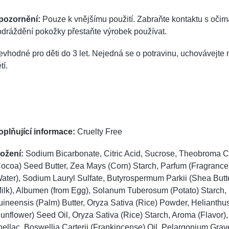
pozornění:
Pouze k vnějšímu použití. Zabraňte kontaktu s očim
dráždění pokožky přestaňte výrobek používat.
vhodné pro děti do 3 let. Nejedná se o potravinu, uchovávejt
tí.
oplňující informace:
Cruelty Free
ložení:
Sodium Bicarbonate, Citric Acid, Sucrose, Theobroma 
ocoa) Seed Butter, Zea Mays (Corn) Starch, Parfum (Fragrance
ater), Sodium Lauryl Sulfate, Butyrospermum Parkii (Shea Butte
ilk), Albumen (from Egg), Solanum Tuberosum (Potato) Starch, 
ineensis (Palm) Butter, Oryza Sativa (Rice) Powder, Helianth
unflower) Seed Oil, Oryza Sativa (Rice) Starch, Aroma (Flavor), 
ellac, Boswellia Carterii (Frankincense) Oil, Pelargonium Gra