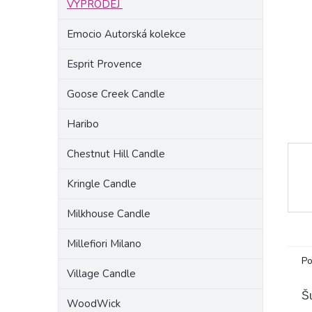
VÝPRODEJ
a
n
Emocio Autorská kolekce
e
l
Esprit Provence
Goose Creek Candle
Haribo
Chestnut Hill Candle
Kringle Candle
Milkhouse Candle
Millefiori Milano
Po
Village Candle
Š
WoodWick