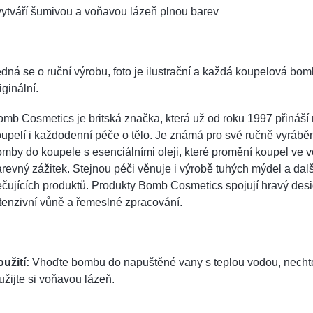
vytváří šumivou a voňavou lázeň plnou barev
dná se o ruční výrobu, foto je ilustrační a každá koupelová bom
iginální.
mb Cosmetics je britská značka, která už od roku 1997 přináší 
upelí i každodenní péče o tělo. Je známá pro své ručně vyráb
mby do koupele s esenciálními oleji, které promění koupel ve 
revný zážitek. Stejnou péči věnuje i výrobě tuhých mýdel a dal
čujících produktů. Produkty Bomb Cosmetics spojují hravý desi
tenzivní vůně a řemeslné zpracování.
užití:
Vhoďte bombu do napuštěné vany s teplou vodou, nechte 
užijte si voňavou lázeň.