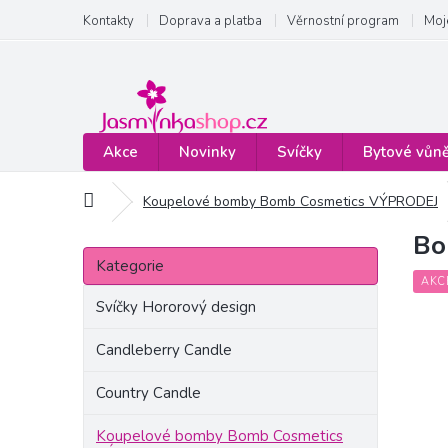
Přejít
Kontakty
Doprava a platba
Věrnostní program
Moj
na
obsah
Akce
Novinky
Svíčky
Bytové vůn
Domů
Koupelové bomby Bomb Cosmetics VÝPRODEJ
Bo
P
Přeskočit
o
Kategorie
kategorie
s
AKC
t
Svíčky Hororový design
r
a
Candleberry Candle
n
Country Candle
n
í
Koupelové bomby Bomb Cosmetics
p