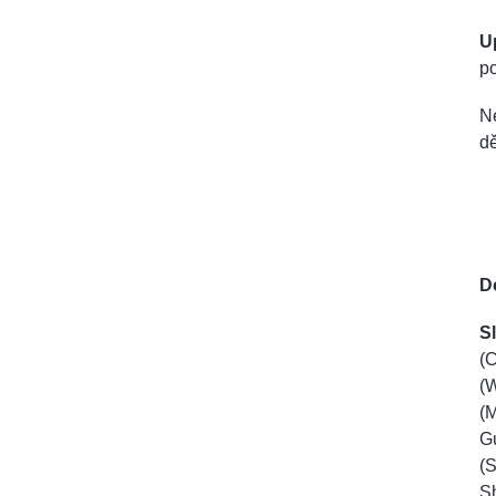
U
po
Ne
dě
D
S
(C
(W
(M
Gu
(S
Sh