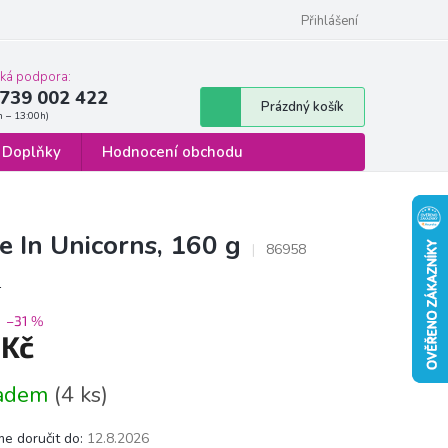
 osobních údajů
Formulář pro odstoupení od smlouvy
Přihlášení
cká podpora:
739 002 422
Nákupní
Prázdný košík
košík
Doplňky
Hodnocení obchodu
 In Unicorns, 160 g
86958
s
–31 %
 Kč
á
ladem
(4 ks)
e doručit do:
12.8.2026