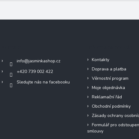
Kontakt
Informace pro vás
Kontakty
info
@
jasminkashop.cz
Doprava a platba
+420 739 002 422
Věrnostní program
Sledujte nás na facebooku
Moje objednávka
Reklamační řád
Obchodní podmínky
Zásady ochrany osobní
Formulář pro odstoupen
smlouvy