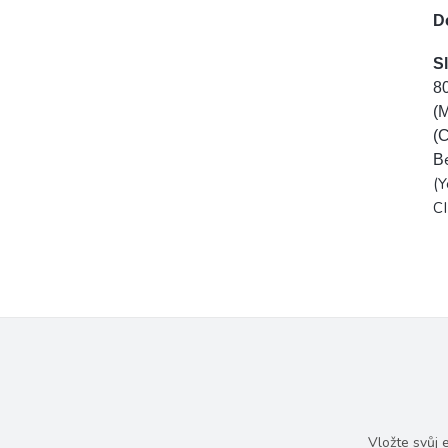
D
S
8
(M
(C
B
(Y
CI
Vložte svůj