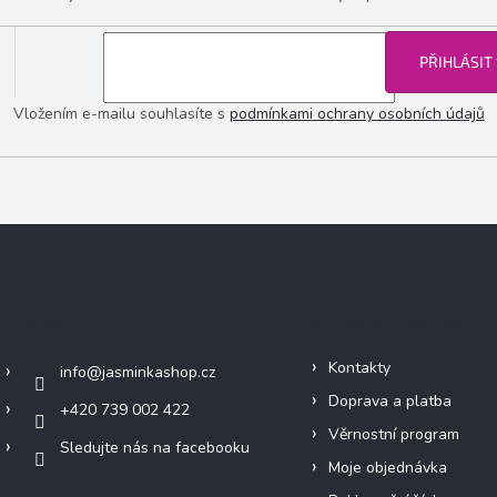
PŘIHLÁSIT
Vložením e-mailu souhlasíte s
podmínkami ochrany osobních údajů
Kontakt
Informace pro vás
Kontakty
info
@
jasminkashop.cz
Doprava a platba
+420 739 002 422
Věrnostní program
Sledujte nás na facebooku
Moje objednávka