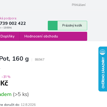
 osobních údajů
Formulář pro odstoupení od smlouvy
Přihlášení
cká podpora:
739 002 422
Nákupní
Prázdný košík
košík
Doplňky
Hodnocení obchodu
ot, 160 g
86947
s
–31 %
 Kč
á
ladem
(>5 ks)
e doručit do:
12.8.2026