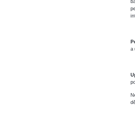
ba
pe
in
Po
a 
U
po
Ne
dě