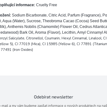
oplňující informace:
Cruelty Free
ložení:
Sodium Bicarbonate, Citric Acid, Parfum (Fragrance), P
0, Aqua (Water), Sucrose, Theobroma Cacao (Cocoa) Seed Butte
ilk), Anthemis Nobilis (Chamomile) Flower Oil, Cedrus Atlantic
edarwood) Bark Oil, Aroma (Flavor), Lecithin, Amyl Cinnamyl A
enzyl Salicylate, Citronellol, Coumarin, Hexyl Cinnamal, Linalool, 
ellow 5), CI 77019 (Mica), CI 15985 (Yellow 6), CI 77891 (Titaniu
 77491 (Iron Oxides)
Odebírat newsletter
 e-mail a my vám budeme zasílat informace o nových produktech na na