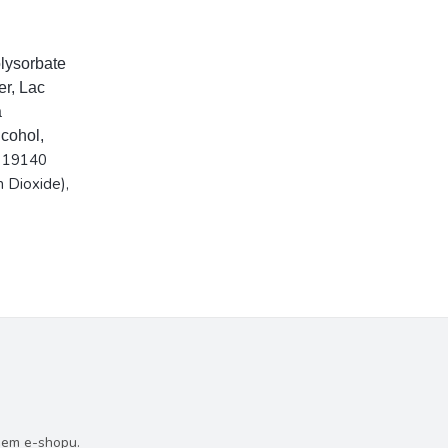
olysorbate
r, Lac
a
lcohol,
CI 19140
m Dioxide),
šem e-shopu.