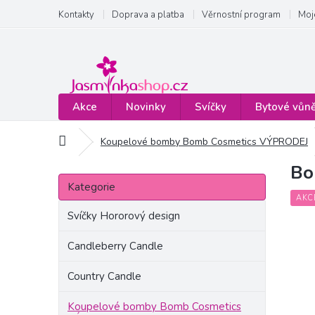
Přejít
Kontakty
Doprava a platba
Věrnostní program
Moj
na
obsah
Akce
Novinky
Svíčky
Bytové vůn
Domů
Koupelové bomby Bomb Cosmetics VÝPRODEJ
Bo
P
Přeskočit
o
Kategorie
kategorie
s
AKC
t
Svíčky Hororový design
r
a
Candleberry Candle
n
Country Candle
n
í
Koupelové bomby Bomb Cosmetics
p