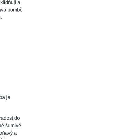
lidňují a
dává bombě
.
ba je
radost do
ěné šumivé
voňavý a