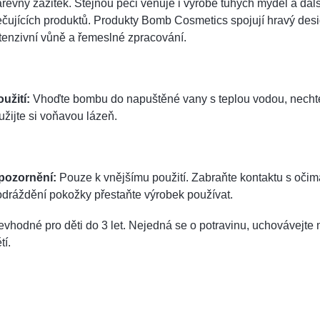
revný zážitek. Stejnou péči věnuje i výrobě tuhých mýdel a dal
čujících produktů. Produkty Bomb Cosmetics spojují hravý desi
tenzivní vůně a řemeslné zpracování.
užití:
Vhoďte bombu do napuštěné vany s teplou vodou, nechte 
užijte si voňavou lázeň.
pozornění:
Pouze k vnějšímu použití. Zabraňte kontaktu s očim
dráždění pokožky přestaňte výrobek používat.
vhodné pro děti do 3 let. Nejedná se o potravinu, uchovávejt
tí.