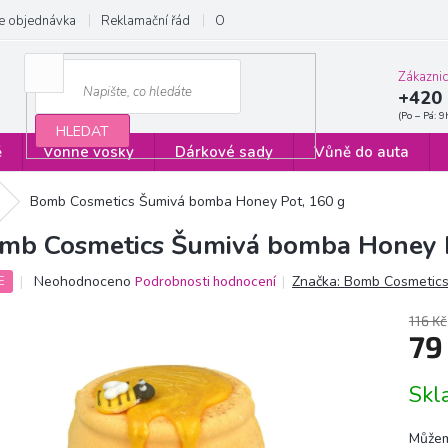
e objednávka
Reklamační řád
Obchodní podmínky
Zásady ochrany
Zákazni
+420 
HLEDAT
ě
Vonné vosky
Dárkové sady
Vůně do auta
Bomb Cosmetics Šumivá bomba Honey Pot, 160 g
mb Cosmetics Šumivá bomba Honey P
Průměrné
Neohodnoceno
Podrobnosti hodnocení
Značka:
Bomb Cosmetic
E
hodnocení
produktu
116 Kč
je
79
0,0
z
Měrn
Sk
5
cena:
hvězdiček.
Můžem