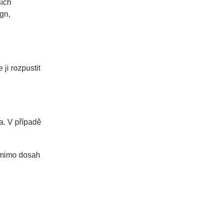
ších
gn,
ji rozpustit
a. V případě
e mimo dosah