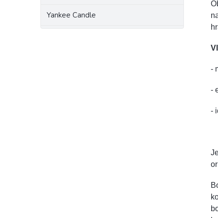
Ob
Yankee Candle
na
hr
Vl
-
- 
- 
Je
or
Bo
ko
bo