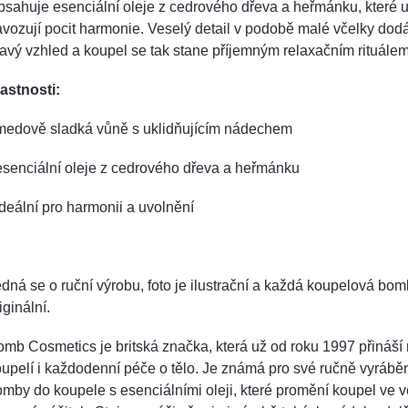
sahuje esenciální oleje z cedrového dřeva a heřmánku, které uk
vozují pocit harmonie. Veselý detail v podobě malé včelky do
avý vzhled a koupel se tak stane příjemným relaxačním rituálem
astnosti:
 medově sladká vůně s uklidňujícím nádechem
esenciální oleje z cedrového dřeva a heřmánku
ideální pro harmonii a uvolnění
dná se o ruční výrobu, foto je ilustrační a každá koupelová bom
iginální.
mb Cosmetics je britská značka, která už od roku 1997 přináší 
upelí i každodenní péče o tělo. Je známá pro své ručně vyráb
mby do koupele s esenciálními oleji, které promění koupel ve 