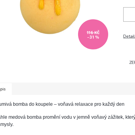
116 KČ
Detail
–31 %
ZE
pis
umivá bomba do koupele – voňavá relaxace pro každý den
hle medová bomba promění vodu v jemně voňavý zážitek, který 
smysly.