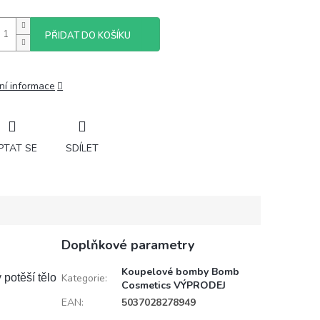
PŘIDAT DO KOŠÍKU
ní informace
PTAT SE
SDÍLET
Doplňkové parametry
Koupelové bomby Bomb
potěší tělo
Kategorie
:
Cosmetics VÝPRODEJ
EAN
:
5037028278949