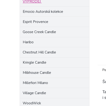
VÝPRODEJ
a
n
Emocio Autorská kolekce
e
l
Esprit Provence
Goose Creek Candle
Haribo
Chestnut Hill Candle
Kringle Candle
Po
Milkhouse Candle
Š
Millefiori Milano
Ta
Village Candle
i 
WoodWick