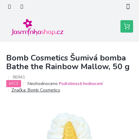
Přejít
na
obsah
Nákupní
košík
Bomb Cosmetics Šumivá bomba
Bathe the Rainbow Mallow, 50 g
86941
Průměrné
Neohodnoceno
Podrobnosti hodnocení
AKCE
hodnocení
Značka:
Bomb Cosmetics
produktu
je
0,0
z
5
hvězdiček.