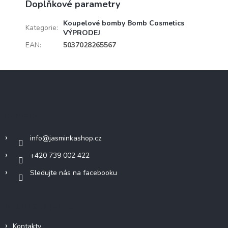
Doplňkové parametry
Koupelové bomby Bomb Cosmetics
Kategorie
:
VÝPRODEJ
EAN
:
5037028265567
Z
á
p
a
Kontakt
t
í
info
@
jasminkashop.cz
+420 739 002 422
Sledujte nás na facebooku
Informace pro vás
Kontakty