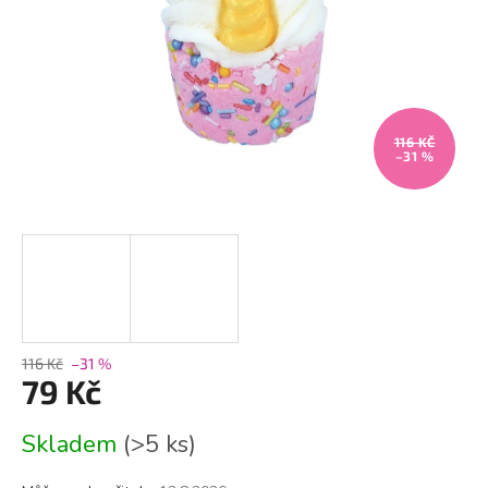
116 KČ
–31 %
116 Kč
–31 %
79 Kč
Měrná
Skladem
(>5 ks)
cena: