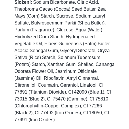
Složení:
Sodium Bicarbonate, Citric Acid,
Theobroma Cacao (Cocoa) Seed Butter, Zea
Mays (Corn) Starch, Sucrose, Sodium Lauryl
Sulfate, Butyrospermum Parkii (Shea Butter),
Parfum (Fragrance), Glucose, Aqua (Water),
Hydrolyzed Corn Starch, Hydrogenated
Vegetable Oil, Elaeis Guineensis (Palm) Butter,
Acacia Senegal Gum, Glyceryl Stearate, Oryza
Sativa (Rice) Starch, Solanum Tuberosum
(Potato) Starch, Xanthan Gum, Shellac, Cananga
Odorata Flower Oil, Jasminum Officinale
(Jasmine) Oil, Riboflavin, Amyl Cinnamal,
Citronellol, Coumarin, Geraniol, Linalool, CI
77891 (Titanium Dioxide), CI 42090 (Blue 1), CI
73015 (Blue 2), CI 75470 (Carmine), CI 75810
(Chlorophyllin-Copper Complex), CI 77266
(Black 2), CI 77492 (Iron Oxides), CI 18050, CI
77491 (Iron Oxides)