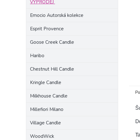
VÝPRODEJ
a
n
Emocio Autorská kolekce
e
l
Esprit Provence
Goose Creek Candle
Haribo
Chestnut Hill Candle
Kringle Candle
Po
Milkhouse Candle
Š
Millefiori Milano
Do
Village Candle
T
WoodWick