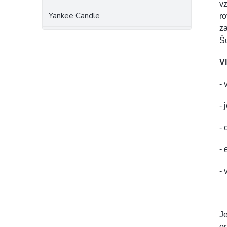
vz
Yankee Candle
r
z
Šu
Vl
-
- 
-
- 
- 
Je
or