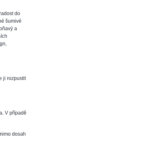
radost do
ěné šumivé
voňavý a
ších
gn,
ji rozpustit
a. V případě
e mimo dosah