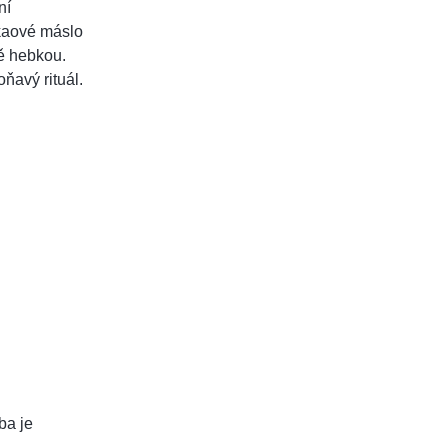
ní
kaové máslo
ě hebkou.
ňavý rituál.
ba je