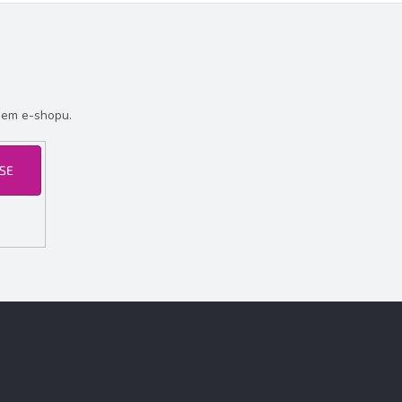
šem e-shopu.
 SE
Facebook