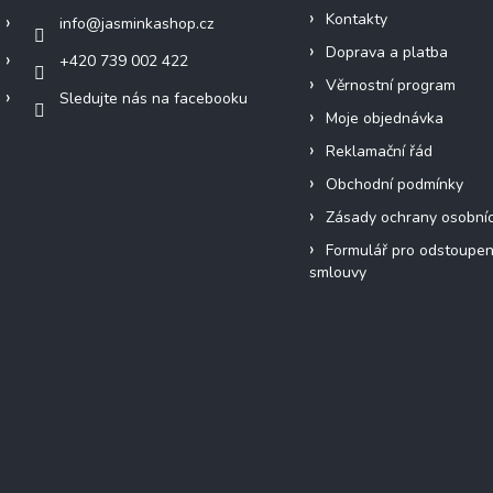
Kontakty
info
@
jasminkashop.cz
Doprava a platba
+420 739 002 422
Věrnostní program
Sledujte nás na facebooku
Moje objednávka
Reklamační řád
Obchodní podmínky
Zásady ochrany osobní
Formulář pro odstoupen
smlouvy
Přijímáme online platby
Instagram