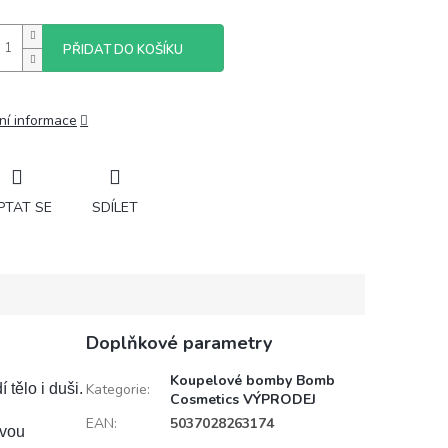
PŘIDAT DO KOŠÍKU
ní informace
PTAT SE
SDÍLET
Doplňkové parametry
Koupelové bomby Bomb
 tělo i duši.
Kategorie
:
Cosmetics VÝPRODEJ
EAN
:
5037028263174
dvou