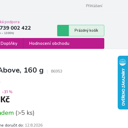
 osobních údajů
Formulář pro odstoupení od smlouvy
Přihlášení
cká podpora:
739 002 422
Nákupní
Prázdný košík
košík
Doplňky
Hodnocení obchodu
Above, 160 g
86953
s
–31 %
 Kč
á
ladem
(>5 ks)
e doručit do:
12.8.2026