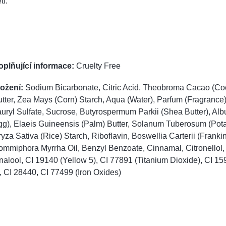
tí.
oplňující informace:
Cruelty Free
ložení:
Sodium Bicarbonate, Citric Acid, Theobroma Cacao (C
tter, Zea Mays (Corn) Starch, Aqua (Water), Parfum (Fragrance
uryl Sulfate, Sucrose, Butyrospermum Parkii (Shea Butter), Al
g), Elaeis Guineensis (Palm) Butter, Solanum Tuberosum (Pota
yza Sativa (Rice) Starch, Riboflavin, Boswellia Carterii (Franki
mmiphora Myrrha Oil, Benzyl Benzoate, Cinnamal, Citronellol
nalool, CI 19140 (Yellow 5), CI 77891 (Titanium Dioxide), CI 1
, CI 28440, CI 77499 (Iron Oxides)