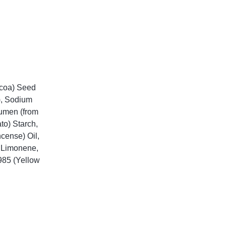
ocoa) Seed
), Sodium
bumen (from
to) Starch,
ncense) Oil,
, Limonene,
5985 (Yellow