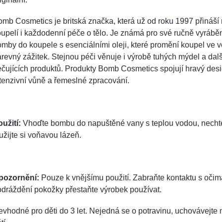
mb Cosmetics je britská značka, která už od roku 1997 přináší 
upelí i každodenní péče o tělo. Je známá pro své ručně vyráb
mby do koupele s esenciálními oleji, které promění koupel ve 
revný zážitek. Stejnou péči věnuje i výrobě tuhých mýdel a dal
čujících produktů. Produkty Bomb Cosmetics spojují hravý desi
tenzivní vůně a řemeslné zpracování.
užití:
Vhoďte bombu do napuštěné vany s teplou vodou, nechte 
užijte si voňavou lázeň.
pozornění:
Pouze k vnějšímu použití. Zabraňte kontaktu s očim
dráždění pokožky přestaňte výrobek používat.
vhodné pro děti do 3 let. Nejedná se o potravinu, uchovávejt