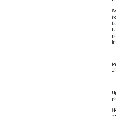
Bo
ko
bo
ba
pe
in
Po
a 
U
po
Ne