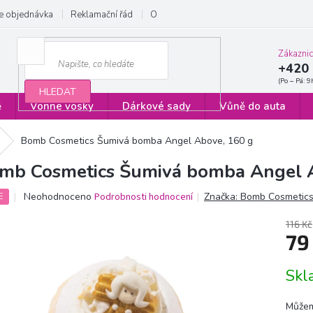
e objednávka
Reklamační řád
Obchodní podmínky
Zásady ochrany
Zákazni
+420 
HLEDAT
ě
Vonné vosky
Dárkové sady
Vůně do auta
Bomb Cosmetics Šumivá bomba Angel Above, 160 g
mb Cosmetics Šumivá bomba Angel 
Průměrné
Neohodnoceno
Podrobnosti hodnocení
Značka:
Bomb Cosmetic
E
hodnocení
produktu
116 Kč
je
79
0,0
z
Měrn
Sk
5
cena:
hvězdiček.
Můžem