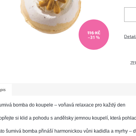
116 KČ
Detail
–31 %
ZE
pis
umivá bomba do koupele – voňavá relaxace pro každý den
přejte si klid a pohodu s andělsky jemnou koupelí, která pohladí
ato šumivá bomba přináší harmonickou vůni kadidla a myrhy – 