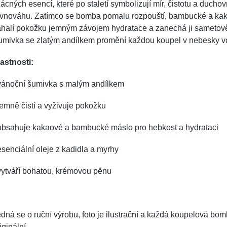
ácných esencí, které po staletí symbolizují mír, čistotu a duchov
ovnováhu. Zatímco se bomba pomalu rozpouští, bambucké a ka
ahalí pokožku jemným závojem hydratace a zanechá ji sametov
mivka se zlatým andílkem promění každou koupel v nebesky vo
astnosti:
 vánoční šumivka s malým andílkem
jemně čistí a vyživuje pokožku
 obsahuje kakaové a bambucké máslo pro hebkost a hydrataci
esenciální oleje z kadidla a myrhy
vytváří bohatou, krémovou pěnu
dná se o ruční výrobu, foto je ilustrační a každá koupelová bom
iginální.