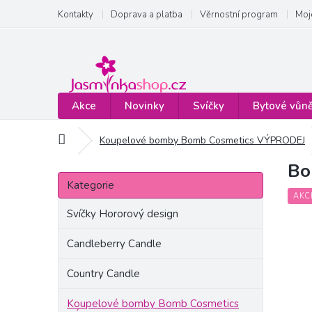
Přejít
Kontakty
Doprava a platba
Věrnostní program
Moj
na
obsah
Akce
Novinky
Svíčky
Bytové vůn
Domů
Koupelové bomby Bomb Cosmetics VÝPRODEJ
Bo
P
Přeskočit
o
Kategorie
kategorie
s
AKC
t
Svíčky Hororový design
r
a
Candleberry Candle
n
Country Candle
n
í
Koupelové bomby Bomb Cosmetics
p