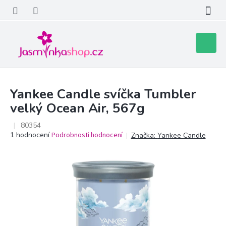
Přejít
na
obsah
Nákupní
košík
Yankee Candle svíčka Tumbler
velký Ocean Air, 567g
80354
Průměrné
1 hodnocení
Podrobnosti hodnocení
Značka:
Yankee Candle
hodnocení
produktu
je
5,0
z
5
hvězdiček.