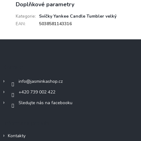
Doplňkové parametry
Kategorie
:
Svíčky Yankee Candle Tumbler velký
EAN
:
5038581143316
Z
á
p
a
Kontakt
t
í
info
@
jasminkashop.cz
+420 739 002 422
Sledujte nás na facebooku
Informace pro vás
Kontakty