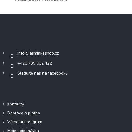
Z
á
p
a
Kontakt
t
í
info
@
jasminkashop.cz
+420 739 002 422
Sledujte nás na facebooku
Informace pro vás
Kontakty
Doprava a platba
Věrnostní program
Moje objednávka