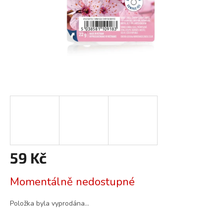
59 Kč
Měrná
Momentálně nedostupné
cena:
Položka byla vyprodána…