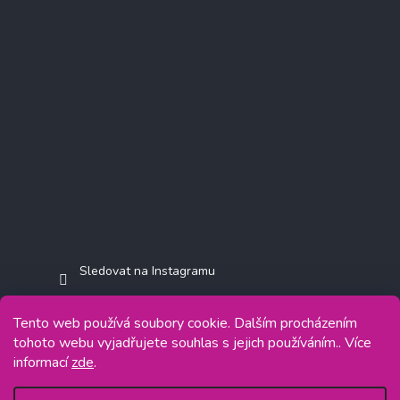
Sledovat na Instagramu
Tento web používá soubory cookie. Dalším procházením
tohoto webu vyjadřujete souhlas s jejich používáním.. Více
informací
zde
.
Copyright 2026
Jasminkashop.cz
. Všechna práva vyhrazena.