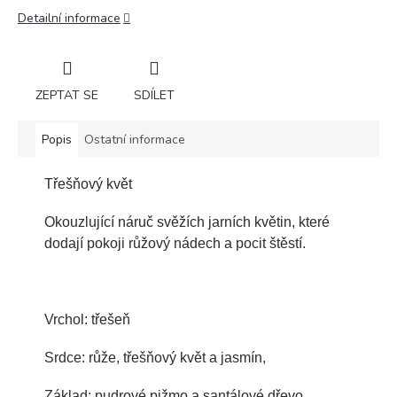
Detailní informace
ZEPTAT SE
SDÍLET
Popis
Ostatní informace
Třešňový květ
Okouzlující náruč svěžích jarních květin, které
dodají pokoji růžový nádech a pocit štěstí.
Vrchol: třešeň
Srdce: růže, třešňový květ a jasmín,
Základ: pudrové pižmo a santálové dřevo.