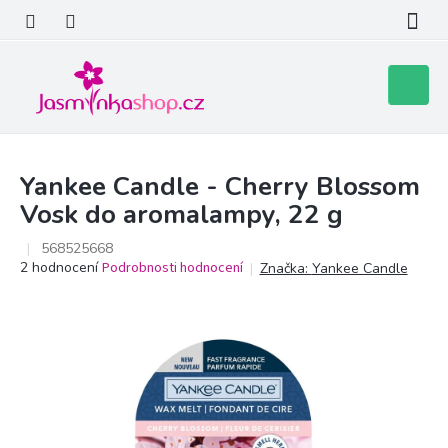
Přejít
na
obsah
Nákupní
košík
Yankee Candle - Cherry Blossom
Vosk do aromalampy, 22 g
568525668
Průměrné
2 hodnocení
Podrobnosti hodnocení
Značka:
Yankee Candle
hodnocení
produktu
je
5,0
z
5
hvězdiček.