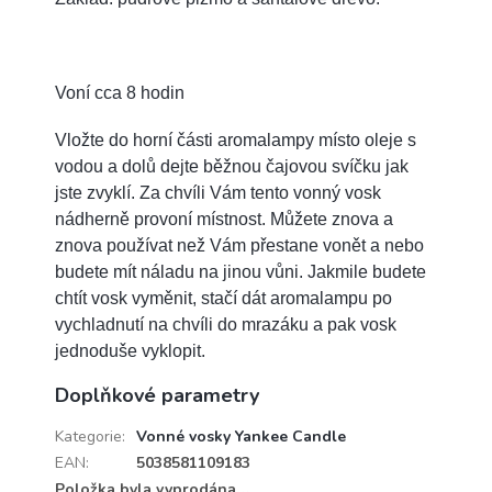
Voní cca 8 hodin
Vložte do horní části aromalampy místo oleje s
vodou a dolů dejte běžnou čajovou svíčku jak
jste zvyklí. Za chvíli Vám tento vonný vosk
nádherně provoní místnost. Můžete znova a
znova používat než Vám přestane vonět a nebo
budete mít náladu na jinou vůni. Jakmile budete
chtít vosk vyměnit, stačí dát aromalampu po
vychladnutí na chvíli do mrazáku a pak vosk
jednoduše vyklopit.
Doplňkové parametry
Kategorie
:
Vonné vosky Yankee Candle
EAN
:
5038581109183
Položka byla vyprodána…