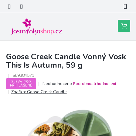
Přejít
na
obsah
Nákupní
košík
Goose Creek Candle Vonný Vosk
This Is Autumn, 59 g
589384571
SLEVA PRO
Průměrné
Neohodnoceno
Podrobnosti hodnocení
PŘIHLÁŠENÉ
hodnocení
Značka:
Goose Creek Candle
produktu
je
0,0
z
5
hvězdiček.