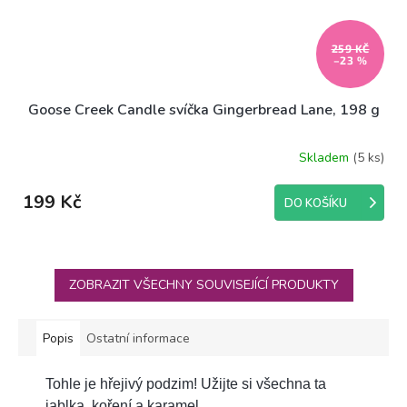
259 KČ
–23 %
Goose Creek Candle svíčka Gingerbread Lane, 198 g
Skladem
(5 ks)
199 Kč
DO KOŠÍKU
ZOBRAZIT VŠECHNY SOUVISEJÍCÍ PRODUKTY
Popis
Ostatní informace
Tohle je hřejivý podzim! Užijte si všechna ta
jablka, koření a karamel.