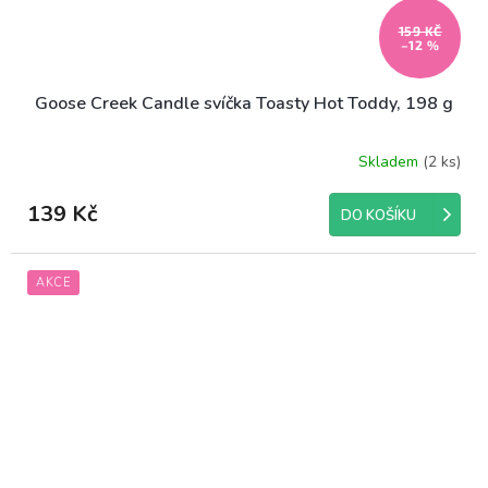
159 KČ
–12 %
Goose Creek Candle svíčka Toasty Hot Toddy, 198 g
Skladem
(2 ks)
Průměrné
hodnocení
produktu
139 Kč
DO KOŠÍKU
je
5,0
z
AKCE
5
hvězdiček.