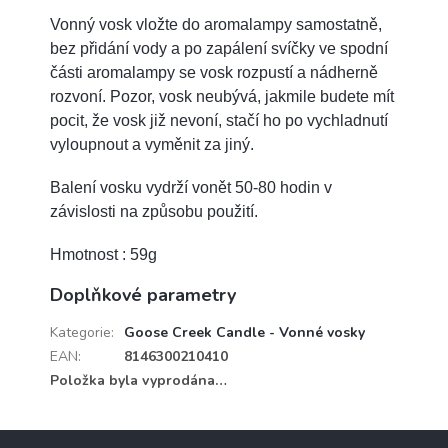
Vonný vosk vložte do aromalampy samostatně,
bez přidání vody a po zapálení svíčky ve spodní
části aromalampy se vosk rozpustí a nádherně
rozvoní. Pozor, vosk neubývá, jakmile budete mít
pocit, že vosk již nevoní, stačí ho po vychladnutí
vyloupnout a vyměnit za jiný.
Balení vosku vydrží vonět 50-80 hodin v
závislosti na způsobu použití.
Hmotnost : 59g
Doplňkové parametry
Kategorie
:
Goose Creek Candle - Vonné vosky
EAN
:
8146300210410
Položka byla vyprodána…
Z