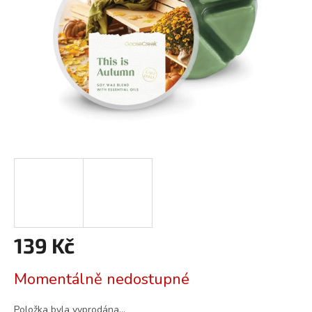
139 Kč
Měrná
Momentálně nedostupné
cena:
Položka byla vyprodána…