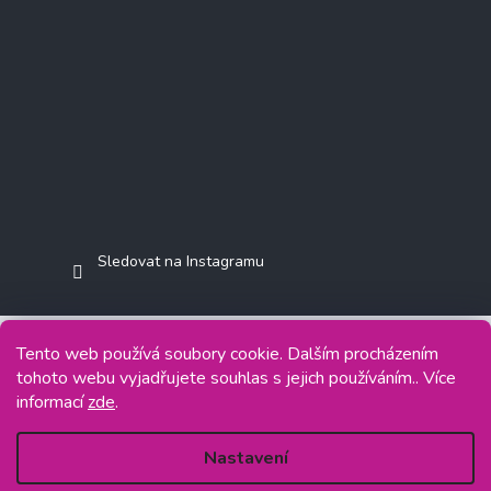
Sledovat na Instagramu
Tento web používá soubory cookie. Dalším procházením
tohoto webu vyjadřujete souhlas s jejich používáním.. Více
Copyright 2026
Jasminkashop.cz
. Všechna práva vyhrazena.
informací
zde
.
Grafický návrh vytvořil a na Shoptet implementoval
Tomáš Hlad
&
Shoptetak.cz
.
Nastavení
Vytvořil Shoptet