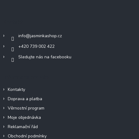
á
p
a
Kontakt
t
í
info
@
jasminkashop.cz
+420 739 002 422
Sledujte nás na facebooku
Informace pro vás
Kontakty
Doprava a platba
Věrnostní program
Moje objednávka
Reklamační řád
Obchodní podmínky