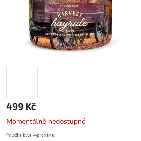
499 Kč
Měrná
Momentálně nedostupné
cena:
Položka byla vyprodána…