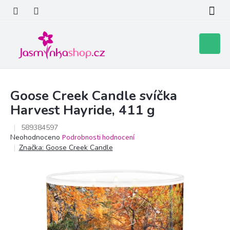
Přejít
na
obsah
Nákupní
košík
Goose Creek Candle svíčka
Harvest Hayride, 411 g
589384597
Průměrné
Neohodnoceno
Podrobnosti hodnocení
hodnocení
Značka:
Goose Creek Candle
produktu
je
0,0
z
5
hvězdiček.