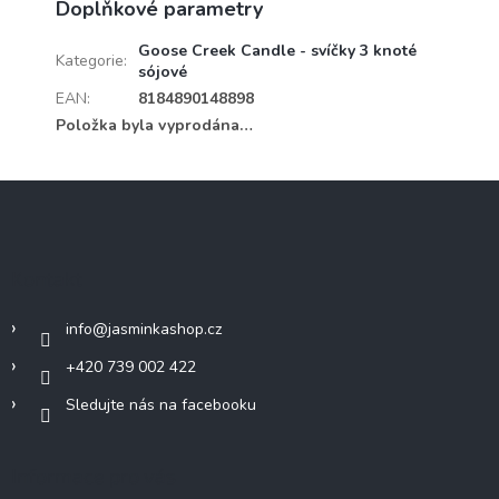
Doplňkové parametry
Goose Creek Candle - svíčky 3 knoté
Kategorie
:
sójové
EAN
:
8184890148898
Položka byla vyprodána…
Z
á
p
a
Kontakt
t
í
info
@
jasminkashop.cz
+420 739 002 422
Sledujte nás na facebooku
Informace pro vás