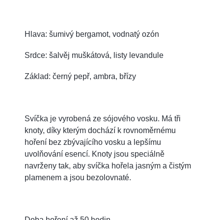
Hlava: šumivý bergamot, vodnatý ozón
Srdce: šalvěj muškátová, listy levandule
Základ: černý pepř, ambra, břízy
Svíčka je vyrobená ze sójového vosku. Má tři
knoty, díky kterým dochází k rovnoměrnému
hoření bez zbývajícího vosku a lepšímu
uvolňování esencí. Knoty jsou speciálně
navrženy tak, aby svíčka hořela jasným a čistým
plamenem a jsou bezolovnaté.
Doba hoření až 50 hodin.