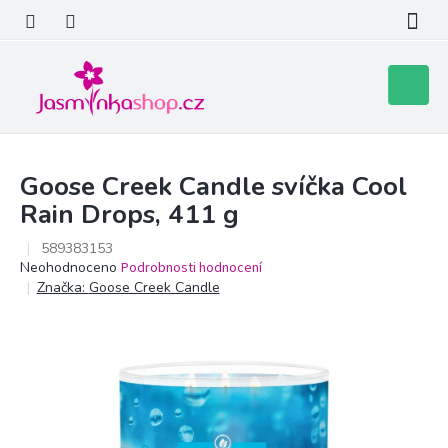
Přejít
na
obsah
Nákupní
košík
Goose Creek Candle svíčka Cool
Rain Drops, 411 g
589383153
Průměrné
Neohodnoceno
Podrobnosti hodnocení
hodnocení
Značka:
Goose Creek Candle
produktu
je
0,0
z
5
hvězdiček.