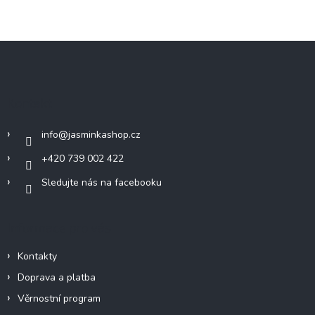
Z
á
p
a
Kontakt
t
í
info
@
jasminkashop.cz
+420 739 002 422
Sledujte nás na facebooku
Informace pro vás
Kontakty
Doprava a platba
Věrnostní program