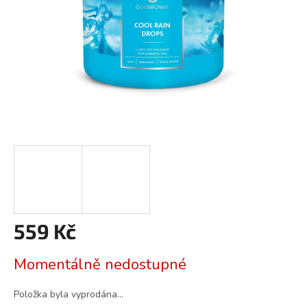
559 Kč
Měrná
Momentálně nedostupné
cena:
Položka byla vyprodána…