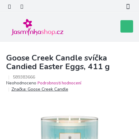
Přejít
na
obsah
Nákupní
košík
Goose Creek Candle svíčka
Candied Easter Eggs, 411 g
589383666
Průměrné
Neohodnoceno
Podrobnosti hodnocení
hodnocení
Značka:
Goose Creek Candle
produktu
je
0,0
z
5
hvězdiček.