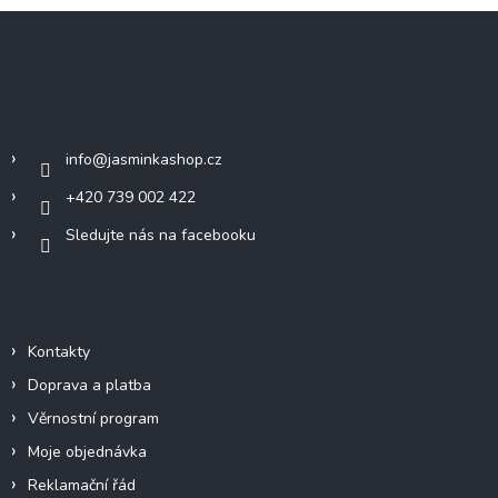
Z
á
p
a
Kontakt
t
í
info
@
jasminkashop.cz
+420 739 002 422
Sledujte nás na facebooku
Informace pro vás
Kontakty
Doprava a platba
Věrnostní program
Moje objednávka
Reklamační řád