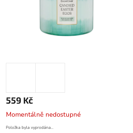
559 Kč
Měrná
Momentálně nedostupné
cena:
Položka byla vyprodána…