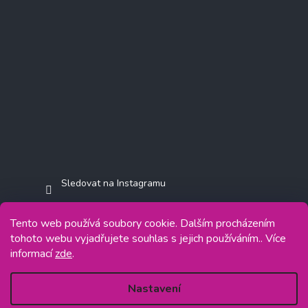
Sledovat na Instagramu
Tento web používá soubory cookie. Dalším procházením
tohoto webu vyjadřujete souhlas s jejich používáním.. Více
informací
zde
.
Copyright 2026
Jasminkashop.cz
. Všechna práva vyhrazena.
Grafický návrh vytvořil a na Shoptet implementoval
Tomáš Hlad
&
Shoptetak.cz
.
Nastavení