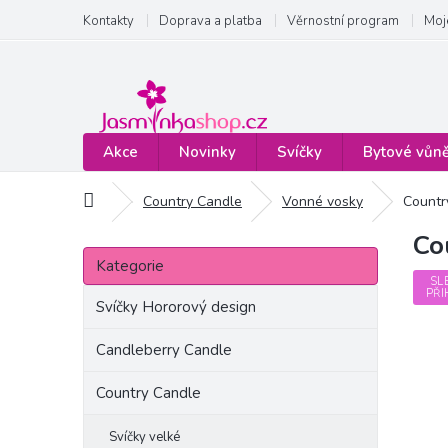
Přejít
Kontakty
Doprava a platba
Věrnostní program
Moj
na
obsah
Akce
Novinky
Svíčky
Bytové vůn
Domů
Country Candle
Vonné vosky
Countr
Co
P
Přeskočit
o
Kategorie
kategorie
s
SL
PŘI
t
Svíčky Hororový design
r
a
Candleberry Candle
n
Country Candle
n
í
p
Svíčky velké