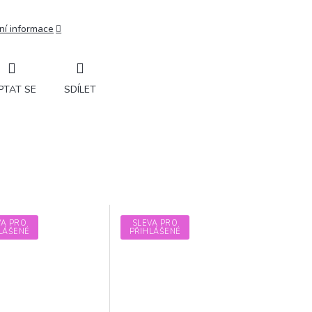
ní informace
PTAT SE
SDÍLET
VA PRO
SLEVA PRO
LÁŠENÉ
PŘIHLÁŠENÉ