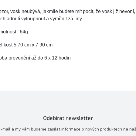
zor, vosk neubývá, jakmile budete mít pocit, že vosk již nevoní,
chladnutí vyloupnout a vyměnit za jiný.
motnost : 64g
likost 5,70 cm x 7,90 cm
oba provonění až do 6 x 12 hodin
Odebírat newsletter
 e-mail a my vám budeme zasílat informace o nových produktech na na