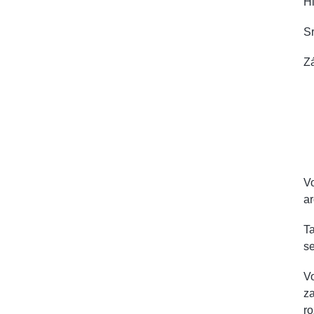
Hl
Sr
Z
Vo
a
Ta
se
V
za
ro