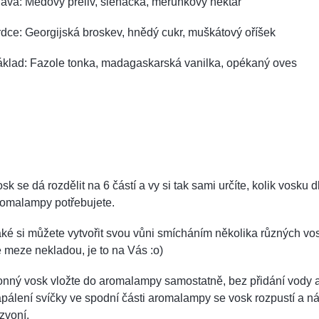
ava: Medový přeliv, šlehačka, meruňkový nektar
dce: Georgijská broskev, hnědý cukr, muškátový oříšek
áklad: Fazole tonka, madagaskarská vanilka, opékaný oves
sk se dá rozdělit na 6 částí a vy si tak sami určíte, kolik vosku d
romalampy potřebujete.
ké si můžete vytvořit svou vůni smícháním několika různých vos
 meze nekladou, je to na Vás :o)
onný vosk vložte do aromalampy samostatně, bez přidání vody 
pálení svíčky ve spodní části aromalampy se vosk rozpustí a n
zvoní.