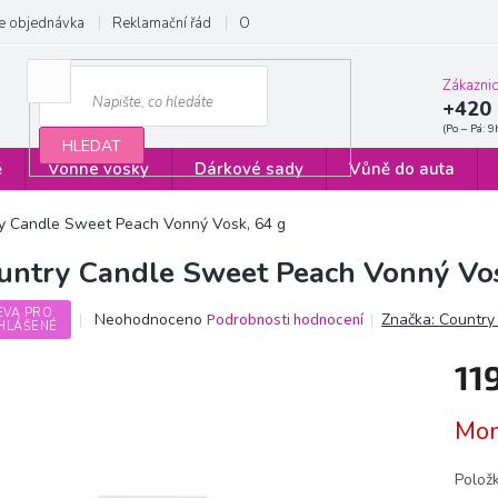
e objednávka
Reklamační řád
Obchodní podmínky
Zásady ochrany
Zákazni
+420 
HLEDAT
ě
Vonné vosky
Dárkové sady
Vůně do auta
y Candle Sweet Peach Vonný Vosk, 64 g
untry Candle Sweet Peach Vonný Vos
EVA PRO
Průměrné
Neohodnoceno
Podrobnosti hodnocení
Značka:
Country
HLÁŠENÉ
hodnocení
produktu
11
je
0,0
Měrn
z
Mom
cena:
5
hvězdiček.
Polož