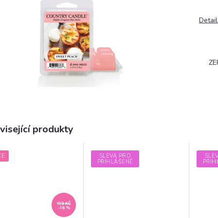
Detail
ZE
visející produkty
CE
SLEVA PRO
SLE
PŘIHLÁŠENÉ
PŘIH
119 KČ
–16 %