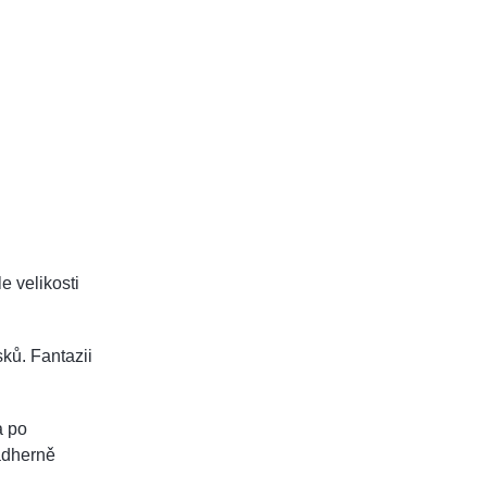
le velikosti
ků. Fantazii
a po
ádherně