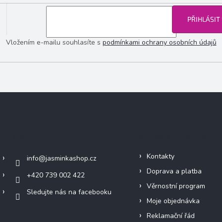
PŘIHLÁSIT
Vložením e-mailu souhlasíte s
podmínkami ochrany osobních údajů
Kontakt
Informace pro vás
Kontakty
info
@
jasminkashop.cz
Doprava a platba
+420 739 002 422
Věrnostní program
Sledujte nás na facebooku
Moje objednávka
Reklamační řád