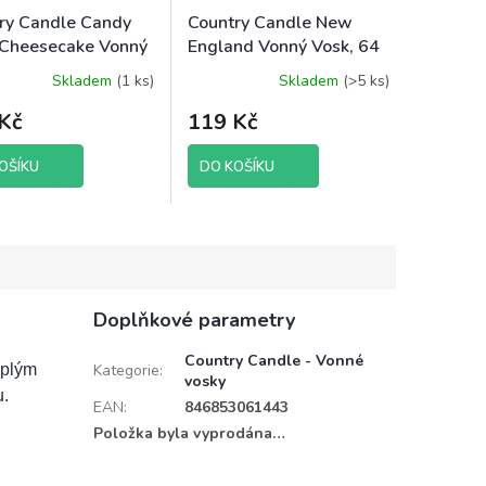
ry Candle Candy
Country Candle New
Cheesecake Vonný
England Vonný Vosk, 64
 64 g
g
Skladem
(1 ks)
Skladem
(>5 ks)
Kč
119 Kč
OŠÍKU
DO KOŠÍKU
Doplňkové parametry
Country Candle - Vonné
eplým
Kategorie
:
vosky
u.
EAN
:
846853061443
Položka byla vyprodána…