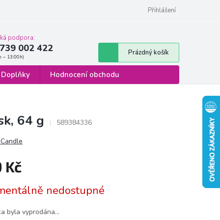
 osobních údajů
Formulář pro odstoupení od smlouvy
Přihlášení
cká podpora:
739 002 422
Nákupní
Prázdný košík
košík
Doplňky
Hodnocení obchodu
k, 64 g
589384336
 Candle
9 Kč
á
entálně nedostupné
ka byla vyprodána…