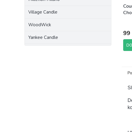
Cou
Village Candle
Cho
Von
WoodWick
99
Yankee Candle
DO
Po
S
D
k