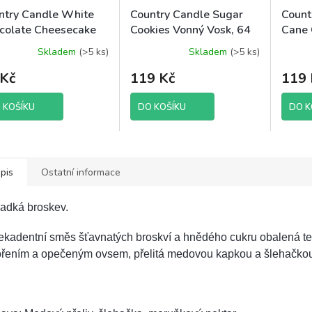
ntry Candle White
Country Candle Sugar
Count
colate Cheesecake
Cookies Vonný Vosk, 64
Cane 
ný Vosk, 64 g
g
Vosk,
Skladem
(>5 ks)
Skladem
(>5 ks)
 Kč
119 Kč
119 
 KOŠÍKU
DO KOŠÍKU
DO K
pis
Ostatní informace
ladká broskev.
ekadentní směs šťavnatých broskví a hnědého cukru obalená t
ořením a opečeným ovsem, přelitá medovou kapkou a šlehačko