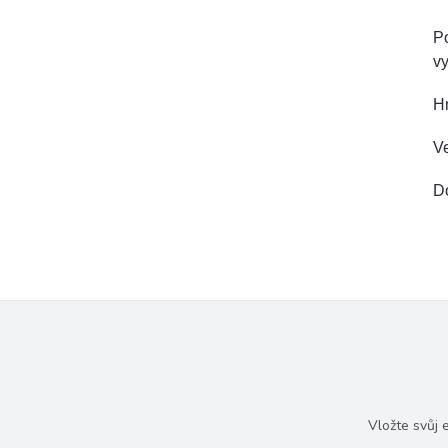
Po
vy
H
Ve
D
Vložte svůj