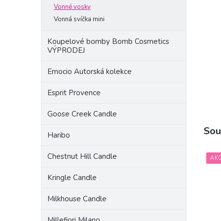
a
Vonné vosky
n
Vonná svíčka mini
e
l
Koupelové bomby Bomb Cosmetics
VÝPRODEJ
Emocio Autorská kolekce
Esprit Provence
Goose Creek Candle
Sou
Haribo
Chestnut Hill Candle
AK
Kringle Candle
Milkhouse Candle
Millefiori Milano