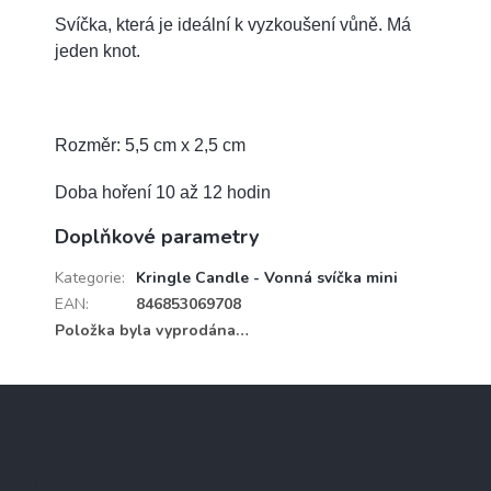
Svíčka, která je ideální k vyzkoušení vůně. Má
jeden knot.
Rozměr: 5,5 cm x 2,5 cm
Doba hoření 10 až 12 hodin
Doplňkové parametry
Kategorie
:
Kringle Candle - Vonná svíčka mini
EAN
:
846853069708
Položka byla vyprodána…
Z
á
p
a
Kontakt