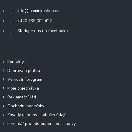
t
í
info
@
jasminkashop.cz
+420 739 002 422
Sledujte nás na facebooku
Informace pro vás
Kontakty
Doprava a platba
Věrnostní program
Moje objednávka
Reklamační řád
Obchodní podmínky
Zásady ochrany osobních údajů
Formulář pro odstoupení od smlouvy