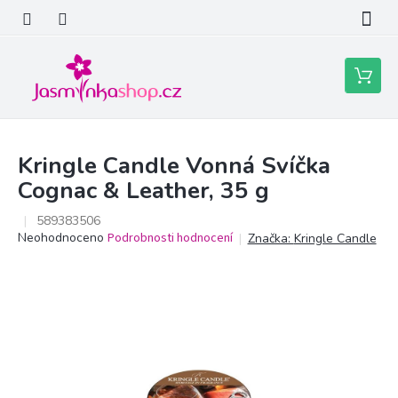
Přejít
na
obsah
Nákupní
košík
Kringle Candle Vonná Svíčka
Cognac & Leather, 35 g
589383506
Průměrné
Neohodnoceno
Podrobnosti hodnocení
Značka:
Kringle Candle
hodnocení
produktu
je
0,0
z
5
hvězdiček.