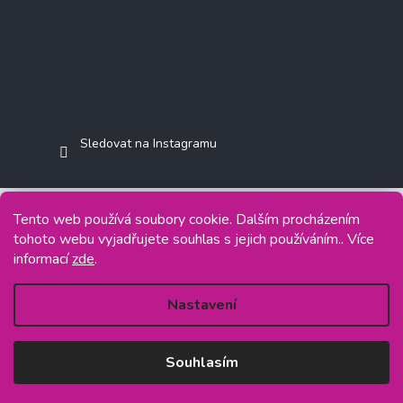
Sledovat na Instagramu
Tento web používá soubory cookie. Dalším procházením
tohoto webu vyjadřujete souhlas s jejich používáním.. Více
Copyright 2026
Jasminkashop.cz
. Všechna práva vyhrazena.
informací
zde
.
Grafický návrh vytvořil a na Shoptet implementoval
Tomáš Hlad
&
Shoptetak.cz
.
Nastavení
Vytvořil Shoptet
Souhlasím