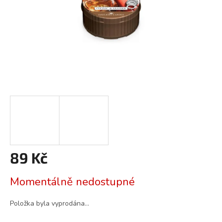
89 Kč
Měrná
Momentálně nedostupné
cena:
Položka byla vyprodána…