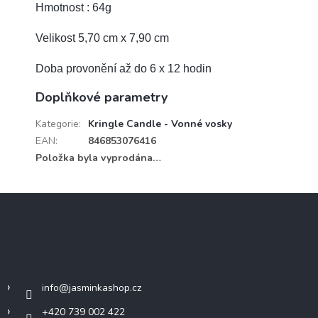
Hmotnost : 64g
Velikost 5,70 cm x 7,90 cm
Doba provonění až do 6 x 12 hodin
Doplňkové parametry
Kategorie
:
Kringle Candle - Vonné vosky
EAN
:
846853076416
Položka byla vyprodána…
Z
á
p
a
Kontakt
t
í
info
@
jasminkashop.cz
+420 739 002 422