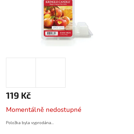
119 Kč
Měrná
Momentálně nedostupné
cena:
Položka byla vyprodána…