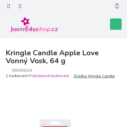
Přejít
na
obsah
Nákupní
košík
Kringle Candle Apple Love
Vonný Vosk, 64 g
589384034
Průměrné
1 hodnocení
Podrobnosti hodnocení
Značka:
Kringle Candle
hodnocení
produktu
je
5,0
z
5
hvězdiček.