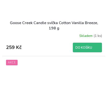
Goose Creek Candle svíčka Cotton Vanilla Breeze,
198 g
Skladem
(1 ks)
Průměrné
hodnocení
produktu
259 Kč
DO KOŠÍKU
je
5,0
z
AKCE
5
hvězdiček.