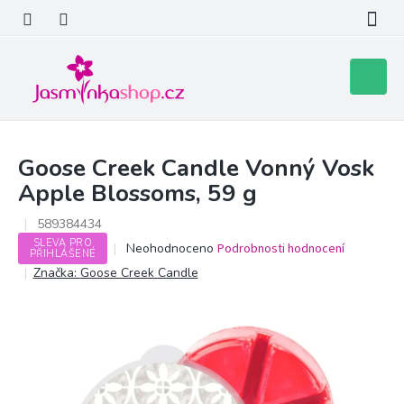
Přejít
na
obsah
Nákupní
košík
Goose Creek Candle Vonný Vosk
Apple Blossoms, 59 g
589384434
SLEVA PRO
Průměrné
Neohodnoceno
Podrobnosti hodnocení
PŘIHLÁŠENÉ
hodnocení
Značka:
Goose Creek Candle
produktu
je
0,0
z
5
hvězdiček.