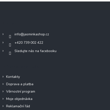
Z
á
p
a
Kontakt
t
í
info
@
jasminkashop.cz
+420 739 002 422
Sledujte nás na facebooku
Informace pro vás
Kontakty
Doprava a platba
Věrnostní program
Moje objednávka
Reklamační řád