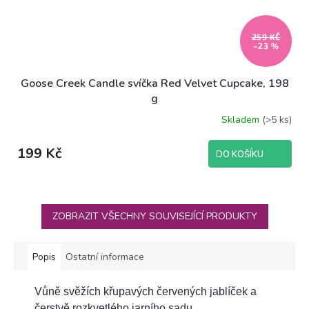
259 KČ
–23 %
Goose Creek Candle svíčka Red Velvet Cupcake, 198
g
Skladem
(>5 ks)
199 Kč
DO KOŠÍKU
ZOBRAZIT VŠECHNY SOUVISEJÍCÍ PRODUKTY
Popis
Ostatní informace
Vůně svěžích křupavých červených jablíček a
čerstvě rozkvetlého jarního sadu.