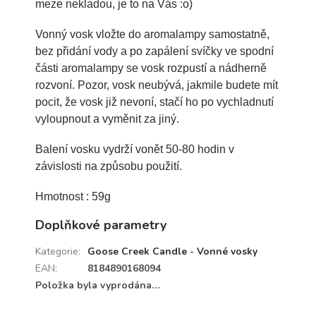
meze nekladou, je to na Vás :o)
Vonný vosk vložte do aromalampy samostatně,
bez přidání vody a po zapálení svíčky ve spodní
části aromalampy se vosk rozpustí a nádherně
rozvoní. Pozor, vosk neubývá, jakmile budete mít
pocit, že vosk již nevoní, stačí ho po vychladnutí
vyloupnout a vyměnit za jiný.
Balení vosku vydrží vonět 50-80 hodin v
závislosti na způsobu použití.
Hmotnost : 59g
Doplňkové parametry
Kategorie
:
Goose Creek Candle - Vonné vosky
EAN
:
8184890168094
Položka byla vyprodána…