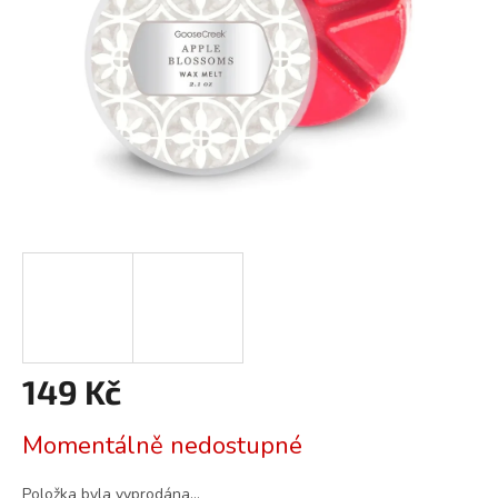
149 Kč
Měrná
Momentálně nedostupné
cena:
Položka byla vyprodána…