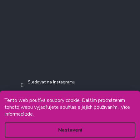
Sledovat na Instagramu
Tento web používá soubory cookie. Dalším procházením
tohoto webu vyjadřujete souhlas s jejich používáním.. Více
informací
zde
.
Copyright 2026
Jasminkashop.cz
. Všechna práva vyhrazena.
Grafický návrh vytvořil a na Shoptet implementoval
Tomáš Hlad
&
Shoptetak.cz
.
Nastavení