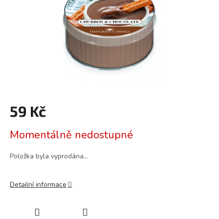
59 Kč
Měrná
Momentálně nedostupné
cena:
Položka byla vyprodána…
Detailní informace