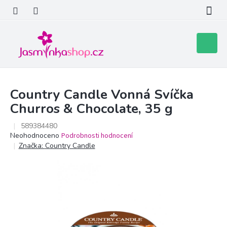
Přejít
na
obsah
Nákupní
košík
Country Candle Vonná Svíčka
Churros & Chocolate, 35 g
589384480
Průměrné
Neohodnoceno
Podrobnosti hodnocení
hodnocení
Značka:
Country Candle
produktu
je
0,0
z
5
hvězdiček.