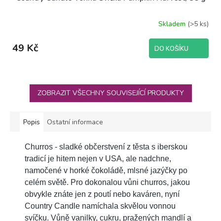
Skladem
(>5 ks)
Průměrné
hodnocení
produktu
49 Kč
DO KOŠÍKU
je
5,0
z
5
hvězdiček.
ZOBRAZIT VŠECHNY SOUVISEJÍCÍ PRODUKTY
Popis
Ostatní informace
Churros - sladké občerstvení z těsta s iberskou
tradicí je hitem nejen v USA, ale nadchne,
namočené v horké čokoládě, mlsné jazýčky po
celém světě. Pro dokonalou vůni churros, jakou
obvykle znáte jen z poutí nebo kaváren, nyní
Country Candle namíchala skvělou vonnou
svíčku. Vůně vanilky, cukru, pražených mandlí a