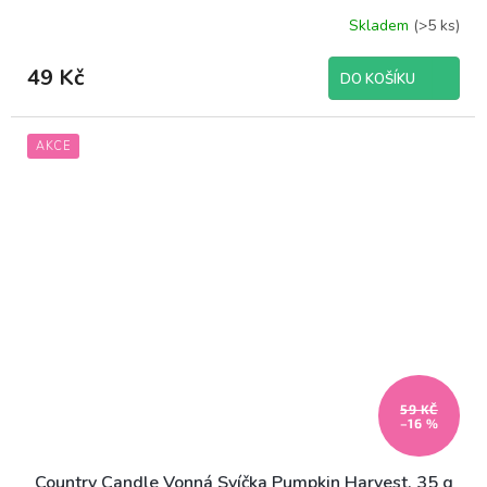
Skladem
(>5 ks)
49 Kč
DO KOŠÍKU
AKCE
59 KČ
–16 %
Country Candle Vonná Svíčka Pumpkin Harvest, 35 g