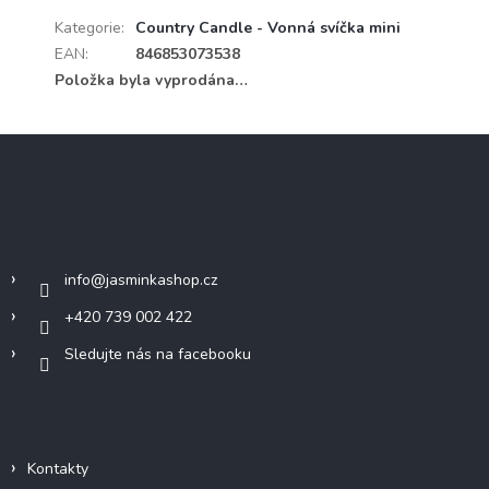
Kategorie
:
Country Candle - Vonná svíčka mini
EAN
:
846853073538
Položka byla vyprodána…
Z
á
p
a
Kontakt
t
í
info
@
jasminkashop.cz
+420 739 002 422
Sledujte nás na facebooku
Informace pro vás
Kontakty