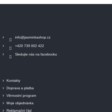
Z
á
p
a
Kontakt
t
í
info
@
jasminkashop.cz
+420 739 002 422
Sledujte nás na facebooku
Informace pro vás
Kontakty
Doprava a platba
Věrnostní program
Moje objednávka
Reklamační řád