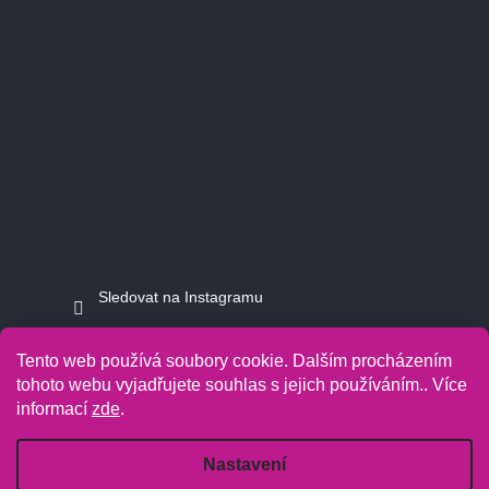
Sledovat na Instagramu
Tento web používá soubory cookie. Dalším procházením
tohoto webu vyjadřujete souhlas s jejich používáním.. Více
informací
zde
.
Copyright 2026
Jasminkashop.cz
. Všechna práva vyhrazena.
Grafický návrh vytvořil a na Shoptet implementoval
Tomáš Hlad
&
Shoptetak.cz
.
Nastavení