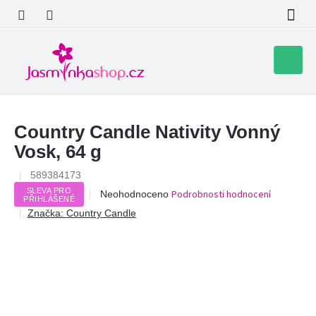
Přejít
na
obsah
Nákupní
košík
Country Candle Nativity Vonný
Vosk, 64 g
589384173
SLEVA PRO
Průměrné
Podrobnosti hodnocení
Neohodnoceno
PŘIHLÁŠENÉ
hodnocení
Značka:
Country Candle
produktu
je
0,0
z
5
hvězdiček.