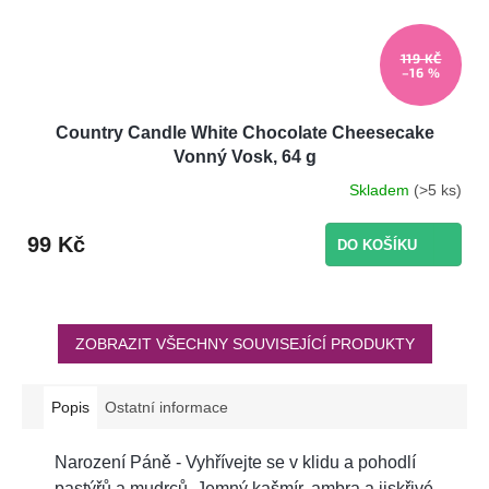
119 KČ
–16 %
Country Candle White Chocolate Cheesecake
Vonný Vosk, 64 g
Skladem
(>5 ks)
99 Kč
DO KOŠÍKU
ZOBRAZIT VŠECHNY SOUVISEJÍCÍ PRODUKTY
Popis
Ostatní informace
Narození Páně - Vyhřívejte se v klidu a pohodlí
pastýřů a mudrců. Jemný kašmír, ambra a jiskřivé