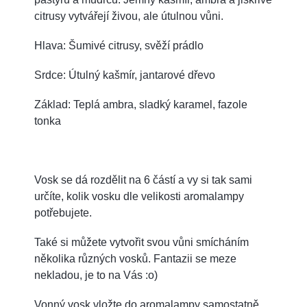
citrusy vytvářejí živou, ale útulnou vůni.
Hlava: Šumivé citrusy, svěží prádlo
Srdce: Útulný kašmír, jantarové dřevo
Základ: Teplá ambra, sladký karamel, fazole
tonka
Vosk se dá rozdělit na 6 částí a vy si tak sami
určíte, kolik vosku dle velikosti aromalampy
potřebujete.
Také si můžete vytvořit svou vůni smícháním
několika různých vosků. Fantazii se meze
nekladou, je to na Vás :o)
Vonný vosk vložte do aromalampy samostatně,