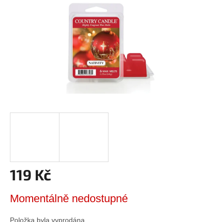
119 Kč
Měrná
Momentálně nedostupné
cena:
Položka byla vyprodána…