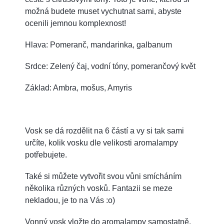
možná budete muset vychutnat sami, abyste
ocenili jemnou komplexnost!
Hlava: Pomeranč, mandarinka, galbanum
Srdce: Zelený čaj, vodní tóny, pomerančový květ
Základ: Ambra, mošus, Amyris
Vosk se dá rozdělit na 6 částí a vy si tak sami
určíte, kolik vosku dle velikosti aromalampy
potřebujete.
Také si můžete vytvořit svou vůni smícháním
několika různých vosků. Fantazii se meze
nekladou, je to na Vás :o)
Vonný vosk vložte do aromalampy samostatně,