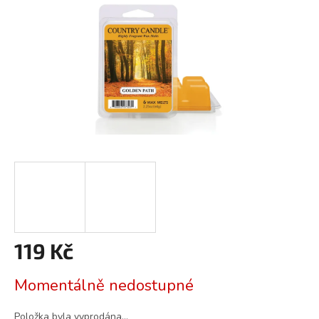
119 Kč
Měrná
Momentálně nedostupné
cena:
Položka byla vyprodána…