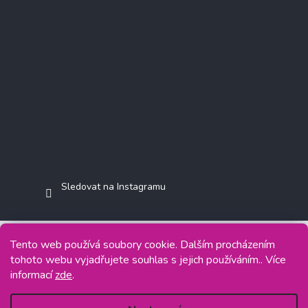
Sledovat na Instagramu
Tento web používá soubory cookie. Dalším procházením
tohoto webu vyjadřujete souhlas s jejich používáním.. Více
Copyright 2026
Jasminkashop.cz
. Všechna práva vyhrazena.
informací
zde
.
Grafický návrh vytvořil a na Shoptet implementoval
Tomáš Hlad
&
Shoptetak.cz
.