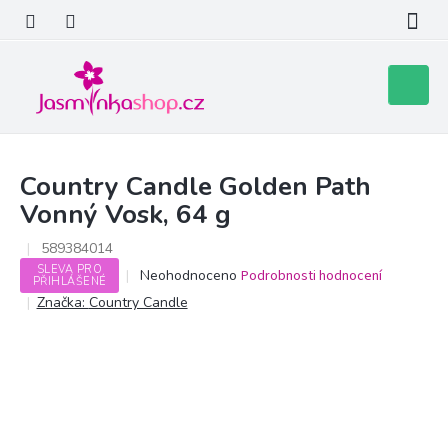
Přejít
na
obsah
Nákupní
košík
Country Candle Golden Path
Vonný Vosk, 64 g
589384014
SLEVA PRO
Průměrné
Neohodnoceno
Podrobnosti hodnocení
PŘIHLÁŠENÉ
hodnocení
Značka:
Country Candle
produktu
je
0,0
z
5
hvězdiček.