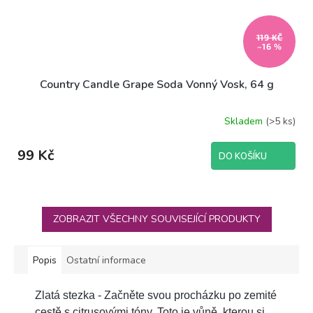
119 KČ
–16 %
Country Candle Grape Soda Vonný Vosk, 64 g
Skladem
(>5 ks)
Průměrné
hodnocení
produktu
99 Kč
DO KOŠÍKU
je
5,0
z
5
hvězdiček.
ZOBRAZIT VŠECHNY SOUVISEJÍCÍ PRODUKTY
Popis
Ostatní informace
Zlatá stezka - Začněte svou procházku po zemité
cestě s citrusovými tóny. Toto je vůně, kterou si