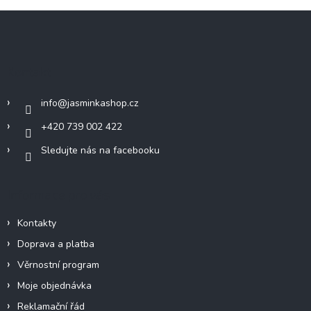
Z
á
p
a
Kontakt
t
í
info
@
jasminkashop.cz
+420 739 002 422
Sledujte nás na facebooku
Informace pro vás
Kontakty
Doprava a platba
Věrnostní program
Moje objednávka
Reklamační řád